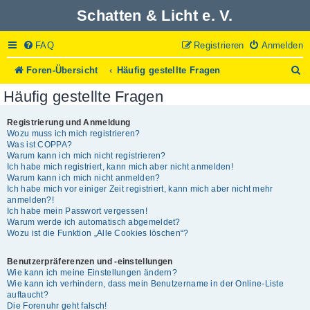
Schatten & Licht e. V.
FAQ
Registrieren
Anmelden
S
Foren-Übersicht
Häufig gestellte Fragen
u
Häufig gestellte Fragen
c
h
e
Registrierung und Anmeldung
Wozu muss ich mich registrieren?
Was ist COPPA?
Warum kann ich mich nicht registrieren?
Ich habe mich registriert, kann mich aber nicht anmelden!
Warum kann ich mich nicht anmelden?
Ich habe mich vor einiger Zeit registriert, kann mich aber nicht mehr
anmelden?!
Ich habe mein Passwort vergessen!
Warum werde ich automatisch abgemeldet?
Wozu ist die Funktion „Alle Cookies löschen“?
Benutzerpräferenzen und -einstellungen
Wie kann ich meine Einstellungen ändern?
Wie kann ich verhindern, dass mein Benutzername in der Online-Liste
auftaucht?
Die Forenuhr geht falsch!