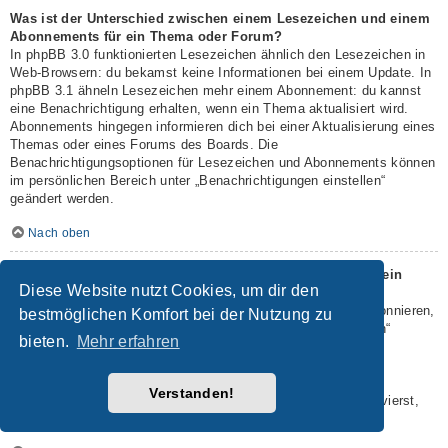
Was ist der Unterschied zwischen einem Lesezeichen und einem
Abonnements für ein Thema oder Forum?
In phpBB 3.0 funktionierten Lesezeichen ähnlich den Lesezeichen in
Web-Browsern: du bekamst keine Informationen bei einem Update. In
phpBB 3.1 ähneln Lesezeichen mehr einem Abonnement: du kannst
eine Benachrichtigung erhalten, wenn ein Thema aktualisiert wird.
Abonnements hingegen informieren dich bei einer Aktualisierung eines
Themas oder eines Forums des Boards. Die
Benachrichtigungsoptionen für Lesezeichen und Abonnements können
im persönlichen Bereich unter „Benachrichtigungen einstellen“
geändert werden.
Nach oben
Wie kann ich ein Lesezeichen auf ein Thema setzen oder ein
Diese Website nutzt Cookies, um dir den
Thema abonnieren?
Du kannst ein Lesezeichen auf ein Thema setzen oder es abonnieren,
bestmöglichen Komfort bei der Nutzung zu
in dem du die entsprechende Option in den „Themen-Optionen“
bieten.
Mehr erfahren
auswählst, die sich normalerweise ober- und unterhalb des
Diskussionsverlaufs des Themas befinden.
Wenn du bei der Antwort auf ein Thema die Option „Mich
Verstanden!
benachrichtigen, sobald eine Antwort geschrieben wurde“ aktivierst,
wird das Thema ebenfalls für dich abonniert.