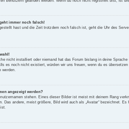
rten Benutzern geändert werden. Wenn du noch nicht registriert bist, ist die
 geht immer noch falsch!
gestellt hast und die Zeit trotzdem noch falsch ist, geht die Uhr des Serve
wahl!
he nicht installiert oder niemand hat das Forum bislang in deine Sprache 
alls es noch nicht existiert, würden wir uns freuen, wenn du es übersetze
 werden.
amen angezeigt werden?
enutzernamen stehen. Eines dieser Bilder ist meist mit deinem Rang verkn
 Das andere, meist größere, Bild wird auch als „Avatar“ bezeichnet. Es h
ist.