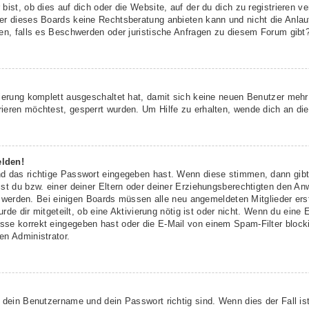
ist, ob dies auf dich oder die Website, auf der du dich zu registrieren ver
r dieses Boards keine Rechtsberatung anbieten kann und nicht die Anlaufs
den, falls es Beschwerden oder juristische Anfragen zu diesem Forum gibt
rierung komplett ausgeschaltet hat, damit sich keine neuen Benutzer meh
ieren möchtest, gesperrt wurden. Um Hilfe zu erhalten, wende dich an die
elden!
nd das richtige Passwort eingegeben hast. Wenn diese stimmen, dann gib
st du bzw. einer deiner Eltern oder deiner Erziehungsberechtigten den An
ert werden. Bei einigen Boards müssen alle neu angemeldeten Mitglieder er
urde dir mitgeteilt, ob eine Aktivierung nötig ist oder nicht. Wenn du eine 
se korrekt eingegeben hast oder die E-Mail von einem Spam-Filter blockie
en Administrator.
 dein Benutzername und dein Passwort richtig sind. Wenn dies der Fall is