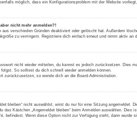
benfalls möglich, dass ein Konfigurationsproblem mit der Website vorliegt
h aber nicht mehr anmelden?!
o aus verschieden Gründen deaktiviert oder gelöscht hat. Außerdem lösche
größe zu verringern. Registriere dich einfach erneut und nimm aktiv an d
asswort nicht wieder mitteilen, du kannst es jedoch zurücksetzen. Dies m
olgst. So solltest du dich schnell wieder anmelden können.
ort zurückzusetzen, so wende dich an die Board-Administration.
t bleiben“ nicht auswählst, wirst du nur für eine Sitzung angemeldet. D
 du das Kästchen „Angemeldet bleiben“ beim Anmelden auswählen. Dies is
fé, befindest. Wenn diese Option nicht zur Verfügung steht, dann wurde s