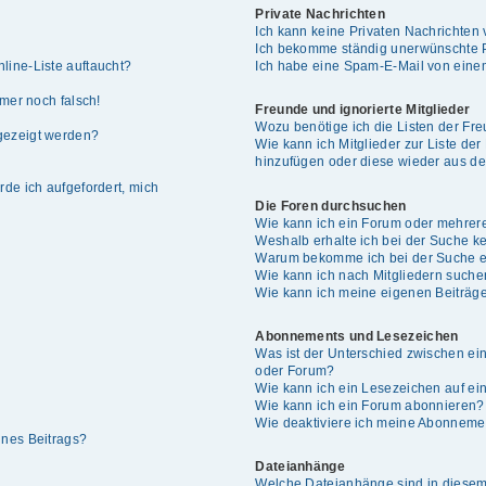
Private Nachrichten
Ich kann keine Privaten Nachrichten 
Ich bekomme ständig unerwünschte P
line-Liste auftaucht?
Ich habe eine Spam-E-Mail von einem
mmer noch falsch!
Freunde und ignorierte Mitglieder
Wozu benötige ich die Listen der Fre
gezeigt werden?
Wie kann ich Mitglieder zur Liste der
hinzufügen oder diese wieder aus de
rde ich aufgefordert, mich
Die Foren durchsuchen
Wie kann ich ein Forum oder mehrer
Weshalb erhalte ich bei der Suche k
Warum bekomme ich bei der Suche ei
Wie kann ich nach Mitgliedern such
Wie kann ich meine eigenen Beiträg
Abonnements und Lesezeichen
Was ist der Unterschied zwischen e
oder Forum?
Wie kann ich ein Lesezeichen auf e
Wie kann ich ein Forum abonnieren?
Wie deaktiviere ich meine Abonneme
ines Beitrags?
Dateianhänge
Welche Dateianhänge sind in diesem