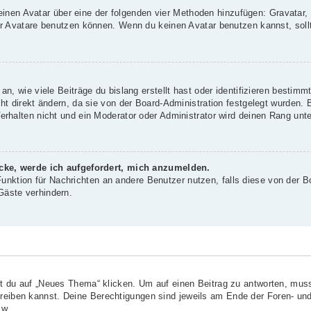
 einen Avatar über eine der folgenden vier Methoden hinzufügen: Gravatar
 Avatare benutzen können. Wenn du keinen Avatar benutzen kannst, sollte
, wie viele Beiträge du bislang erstellt hast oder identifizieren bestim
 direkt ändern, da sie von der Board-Administration festgelegt wurden. B
rhalten nicht und ein Moderator oder Administrator wird deinen Rang unt
icke, werde ich aufgefordert, mich anzumelden.
-Funktion für Nachrichten an andere Benutzer nutzen, falls diese von der B
äste verhindern.
?
du auf „Neues Thema“ klicken. Um auf einen Beitrag zu antworten, musst
chreiben kannst. Deine Berechtigungen sind jeweils am Ende der Foren- und
sw.