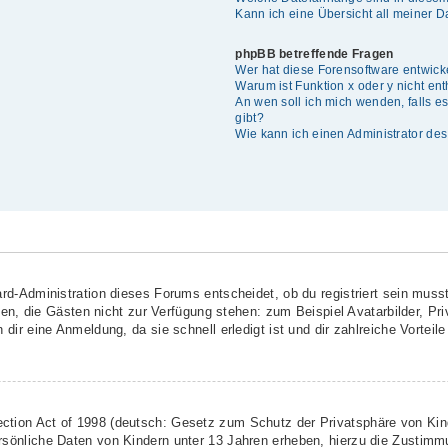
Kann ich eine Übersicht all meiner 
phpBB betreffende Fragen
Wer hat diese Forensoftware entwick
Warum ist Funktion x oder y nicht en
An wen soll ich mich wenden, falls 
gibt?
Wie kann ich einen Administrator de
rd-Administration dieses Forums entscheidet, ob du registriert sein musst
ionen, die Gästen nicht zur Verfügung stehen: zum Beispiel Avatarbilder, Pr
dir eine Anmeldung, da sie schnell erledigt ist und dir zahlreiche Vorteile 
ction Act of 1998 (deutsch: Gesetz zum Schutz der Privatsphäre von Kind
rsönliche Daten von Kindern unter 13 Jahren erheben, hierzu die Zustimm