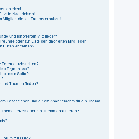
verschicken!
rivate Nachrichten!
 Mitglied dieses Forums erhalten!
unde und ignorierten Mitglieder?
 Freunde oder zur Liste der ignorierten Mitglieder
n Listen entfernen?
e Foren durchsuchen?
eine Ergebnisse?
ne leere Seite?
en?
e und Themen finden?
inem Lesezeichen und einem Abonnements für ein Thema
in Thema setzen oder ein Thema abonnieren?
nts?
 Forum zulässig?