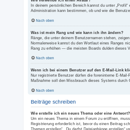
Wie verwende ich einen Avatar?
In deinem persönlichen Bereich kannst du unter „Profil“
Administration kann bestimmen, ob und wie die Benutzer
Nach oben
Was ist mein Rang und wie kann ich ihn ändern?
Ränge, die unter deinem Benutzernamen stehen, zeigen an
Normalerweise kannst du den Wortlaut eines Ranges nicht
Rang zu erhöhen — die meisten Boards dulden dieses Ve
Nach oben
Wenn ich bei einem Benutzer auf den E-Mail-Link kl
Nur registrierte Benutzer dürfen die foreninterne E-Mail
Maßnahme soll den Missbrauch dieses Systems durch G
Nach oben
Beiträge schreiben
Wie erstelle ich ein neues Thema oder eine Antwort
Um ein neues Thema in einem Forum zu eröffnen, musst 
Registrierung erforderlich ist, bevor du einen Beitrag s
Themen erstellen“, „Du darfst Dateianhänge erstellen“ u