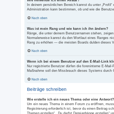
Wie verwende ich einen Avatar?
In deinem persönlichen Bereich kannst du unter „Profil“
Administration kann bestimmen, ob und wie die Benutzer
Nach oben
Was ist mein Rang und wie kann ich ihn ändern?
Ränge, die unter deinem Benutzernamen stehen, zeigen an
Normalerweise kannst du den Wortlaut eines Ranges nicht
Rang zu erhöhen — die meisten Boards dulden dieses Ve
Nach oben
Wenn ich bei einem Benutzer auf den E-Mail-Link kl
Nur registrierte Benutzer dürfen die foreninterne E-Mail
Maßnahme soll den Missbrauch dieses Systems durch G
Nach oben
Beiträge schreiben
Wie erstelle ich ein neues Thema oder eine Antwort
Um ein neues Thema in einem Forum zu eröffnen, musst 
Registrierung erforderlich ist, bevor du einen Beitrag s
Themen erstellen“, „Du darfst Dateianhänge erstellen“ u