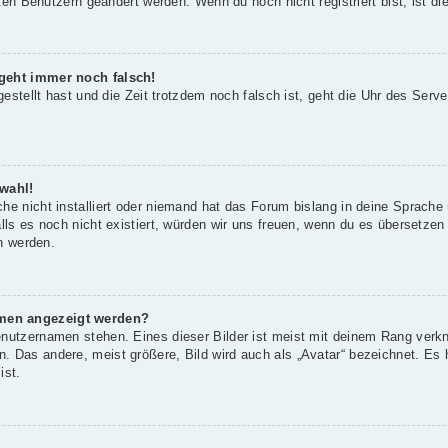
rten Benutzern geändert werden. Wenn du noch nicht registriert bist, ist die
 geht immer noch falsch!
gestellt hast und die Zeit trotzdem noch falsch ist, geht die Uhr des Serve
wahl!
he nicht installiert oder niemand hat das Forum bislang in deine Sprache 
alls es noch nicht existiert, würden wir uns freuen, wenn du es übersetze
 werden.
amen angezeigt werden?
enutzernamen stehen. Eines dieser Bilder ist meist mit deinem Rang verkn
 Das andere, meist größere, Bild wird auch als „Avatar“ bezeichnet. Es h
ist.