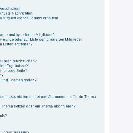
verschicken!
rivate Nachrichten!
 Mitglied dieses Forums erhalten!
unde und ignorierten Mitglieder?
 Freunde oder zur Liste der ignorierten Mitglieder
n Listen entfernen?
e Foren durchsuchen?
eine Ergebnisse?
ne leere Seite?
en?
e und Themen finden?
inem Lesezeichen und einem Abonnements für ein Thema
in Thema setzen oder ein Thema abonnieren?
nts?
 Forum zulässig?