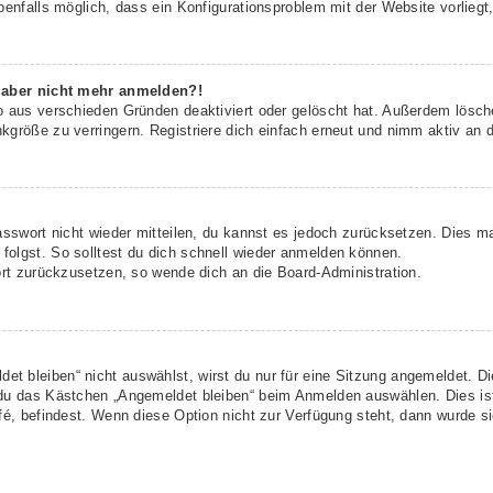
benfalls möglich, dass ein Konfigurationsproblem mit der Website vorliegt
h aber nicht mehr anmelden?!
o aus verschieden Gründen deaktiviert oder gelöscht hat. Außerdem lösche
größe zu verringern. Registriere dich einfach erneut und nimm aktiv an d
asswort nicht wieder mitteilen, du kannst es jedoch zurücksetzen. Dies m
olgst. So solltest du dich schnell wieder anmelden können.
ort zurückzusetzen, so wende dich an die Board-Administration.
t bleiben“ nicht auswählst, wirst du nur für eine Sitzung angemeldet. D
 du das Kästchen „Angemeldet bleiben“ beim Anmelden auswählen. Dies is
fé, befindest. Wenn diese Option nicht zur Verfügung steht, dann wurde s