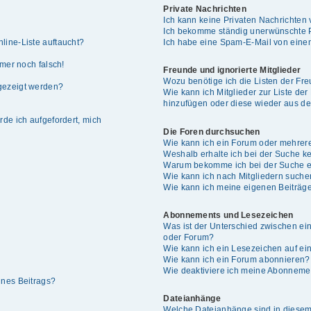
Private Nachrichten
Ich kann keine Privaten Nachrichten 
Ich bekomme ständig unerwünschte P
line-Liste auftaucht?
Ich habe eine Spam-E-Mail von einem
mmer noch falsch!
Freunde und ignorierte Mitglieder
Wozu benötige ich die Listen der Fre
gezeigt werden?
Wie kann ich Mitglieder zur Liste der
hinzufügen oder diese wieder aus de
rde ich aufgefordert, mich
Die Foren durchsuchen
Wie kann ich ein Forum oder mehrer
Weshalb erhalte ich bei der Suche k
Warum bekomme ich bei der Suche ei
Wie kann ich nach Mitgliedern such
Wie kann ich meine eigenen Beiträg
Abonnements und Lesezeichen
Was ist der Unterschied zwischen e
oder Forum?
Wie kann ich ein Lesezeichen auf e
Wie kann ich ein Forum abonnieren?
Wie deaktiviere ich meine Abonneme
ines Beitrags?
Dateianhänge
Welche Dateianhänge sind in diesem