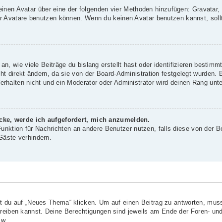
 einen Avatar über eine der folgenden vier Methoden hinzufügen: Gravatar
 Avatare benutzen können. Wenn du keinen Avatar benutzen kannst, sollte
, wie viele Beiträge du bislang erstellt hast oder identifizieren bestim
 direkt ändern, da sie von der Board-Administration festgelegt wurden. B
rhalten nicht und ein Moderator oder Administrator wird deinen Rang unt
icke, werde ich aufgefordert, mich anzumelden.
-Funktion für Nachrichten an andere Benutzer nutzen, falls diese von der B
äste verhindern.
?
du auf „Neues Thema“ klicken. Um auf einen Beitrag zu antworten, musst
chreiben kannst. Deine Berechtigungen sind jeweils am Ende der Foren- und
sw.