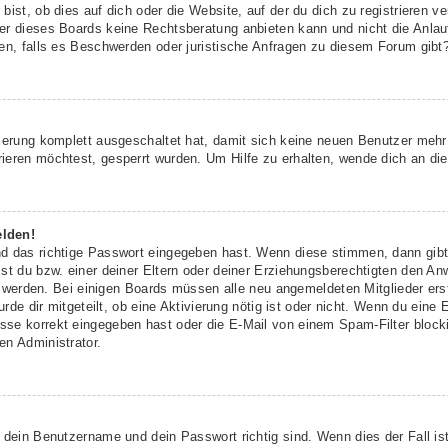
ist, ob dies auf dich oder die Website, auf der du dich zu registrieren ver
r dieses Boards keine Rechtsberatung anbieten kann und nicht die Anlaufs
den, falls es Beschwerden oder juristische Anfragen zu diesem Forum gibt
rierung komplett ausgeschaltet hat, damit sich keine neuen Benutzer meh
ieren möchtest, gesperrt wurden. Um Hilfe zu erhalten, wende dich an die
elden!
nd das richtige Passwort eingegeben hast. Wenn diese stimmen, dann gib
st du bzw. einer deiner Eltern oder deiner Erziehungsberechtigten den An
ert werden. Bei einigen Boards müssen alle neu angemeldeten Mitglieder er
urde dir mitgeteilt, ob eine Aktivierung nötig ist oder nicht. Wenn du eine 
se korrekt eingegeben hast oder die E-Mail von einem Spam-Filter blockie
en Administrator.
 dein Benutzername und dein Passwort richtig sind. Wenn dies der Fall is