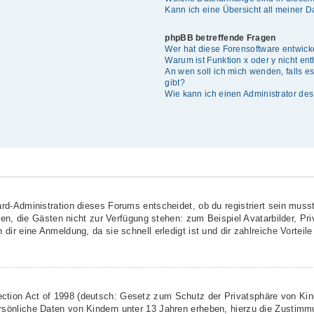
Kann ich eine Übersicht all meiner 
phpBB betreffende Fragen
Wer hat diese Forensoftware entwick
Warum ist Funktion x oder y nicht en
An wen soll ich mich wenden, falls 
gibt?
Wie kann ich einen Administrator de
rd-Administration dieses Forums entscheidet, ob du registriert sein musst
ionen, die Gästen nicht zur Verfügung stehen: zum Beispiel Avatarbilder, Pr
dir eine Anmeldung, da sie schnell erledigt ist und dir zahlreiche Vorteile 
ction Act of 1998 (deutsch: Gesetz zum Schutz der Privatsphäre von Kind
rsönliche Daten von Kindern unter 13 Jahren erheben, hierzu die Zustimm