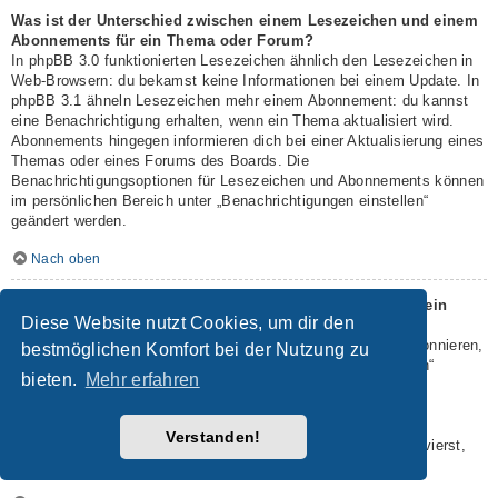
Was ist der Unterschied zwischen einem Lesezeichen und einem
Abonnements für ein Thema oder Forum?
In phpBB 3.0 funktionierten Lesezeichen ähnlich den Lesezeichen in
Web-Browsern: du bekamst keine Informationen bei einem Update. In
phpBB 3.1 ähneln Lesezeichen mehr einem Abonnement: du kannst
eine Benachrichtigung erhalten, wenn ein Thema aktualisiert wird.
Abonnements hingegen informieren dich bei einer Aktualisierung eines
Themas oder eines Forums des Boards. Die
Benachrichtigungsoptionen für Lesezeichen und Abonnements können
im persönlichen Bereich unter „Benachrichtigungen einstellen“
geändert werden.
Nach oben
Wie kann ich ein Lesezeichen auf ein Thema setzen oder ein
Diese Website nutzt Cookies, um dir den
Thema abonnieren?
Du kannst ein Lesezeichen auf ein Thema setzen oder es abonnieren,
bestmöglichen Komfort bei der Nutzung zu
in dem du die entsprechende Option in den „Themen-Optionen“
bieten.
Mehr erfahren
auswählst, die sich normalerweise ober- und unterhalb des
Diskussionsverlaufs des Themas befinden.
Wenn du bei der Antwort auf ein Thema die Option „Mich
Verstanden!
benachrichtigen, sobald eine Antwort geschrieben wurde“ aktivierst,
wird das Thema ebenfalls für dich abonniert.