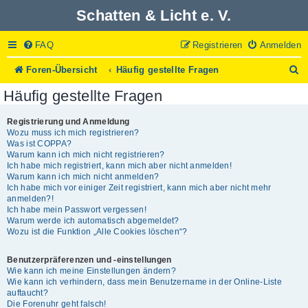
Schatten & Licht e. V.
FAQ
Registrieren
Anmelden
S
Foren-Übersicht
Häufig gestellte Fragen
u
Häufig gestellte Fragen
c
h
e
Registrierung und Anmeldung
Wozu muss ich mich registrieren?
Was ist COPPA?
Warum kann ich mich nicht registrieren?
Ich habe mich registriert, kann mich aber nicht anmelden!
Warum kann ich mich nicht anmelden?
Ich habe mich vor einiger Zeit registriert, kann mich aber nicht mehr
anmelden?!
Ich habe mein Passwort vergessen!
Warum werde ich automatisch abgemeldet?
Wozu ist die Funktion „Alle Cookies löschen“?
Benutzerpräferenzen und -einstellungen
Wie kann ich meine Einstellungen ändern?
Wie kann ich verhindern, dass mein Benutzername in der Online-Liste
auftaucht?
Die Forenuhr geht falsch!