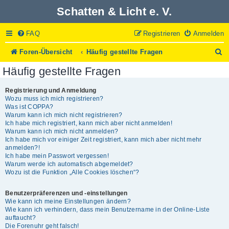
Schatten & Licht e. V.
FAQ
Registrieren
Anmelden
S
Foren-Übersicht
Häufig gestellte Fragen
u
Häufig gestellte Fragen
c
h
e
Registrierung und Anmeldung
Wozu muss ich mich registrieren?
Was ist COPPA?
Warum kann ich mich nicht registrieren?
Ich habe mich registriert, kann mich aber nicht anmelden!
Warum kann ich mich nicht anmelden?
Ich habe mich vor einiger Zeit registriert, kann mich aber nicht mehr
anmelden?!
Ich habe mein Passwort vergessen!
Warum werde ich automatisch abgemeldet?
Wozu ist die Funktion „Alle Cookies löschen“?
Benutzerpräferenzen und -einstellungen
Wie kann ich meine Einstellungen ändern?
Wie kann ich verhindern, dass mein Benutzername in der Online-Liste
auftaucht?
Die Forenuhr geht falsch!