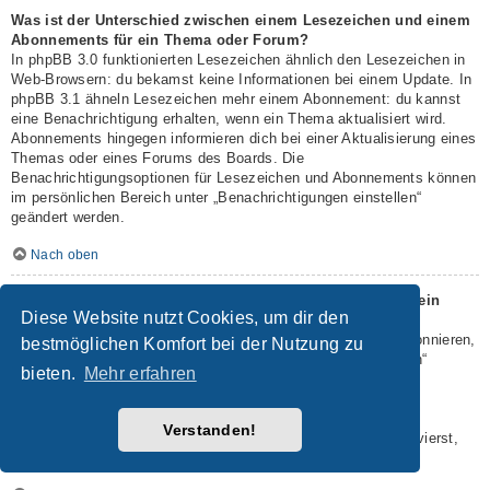
Was ist der Unterschied zwischen einem Lesezeichen und einem
Abonnements für ein Thema oder Forum?
In phpBB 3.0 funktionierten Lesezeichen ähnlich den Lesezeichen in
Web-Browsern: du bekamst keine Informationen bei einem Update. In
phpBB 3.1 ähneln Lesezeichen mehr einem Abonnement: du kannst
eine Benachrichtigung erhalten, wenn ein Thema aktualisiert wird.
Abonnements hingegen informieren dich bei einer Aktualisierung eines
Themas oder eines Forums des Boards. Die
Benachrichtigungsoptionen für Lesezeichen und Abonnements können
im persönlichen Bereich unter „Benachrichtigungen einstellen“
geändert werden.
Nach oben
Wie kann ich ein Lesezeichen auf ein Thema setzen oder ein
Diese Website nutzt Cookies, um dir den
Thema abonnieren?
Du kannst ein Lesezeichen auf ein Thema setzen oder es abonnieren,
bestmöglichen Komfort bei der Nutzung zu
in dem du die entsprechende Option in den „Themen-Optionen“
bieten.
Mehr erfahren
auswählst, die sich normalerweise ober- und unterhalb des
Diskussionsverlaufs des Themas befinden.
Wenn du bei der Antwort auf ein Thema die Option „Mich
Verstanden!
benachrichtigen, sobald eine Antwort geschrieben wurde“ aktivierst,
wird das Thema ebenfalls für dich abonniert.