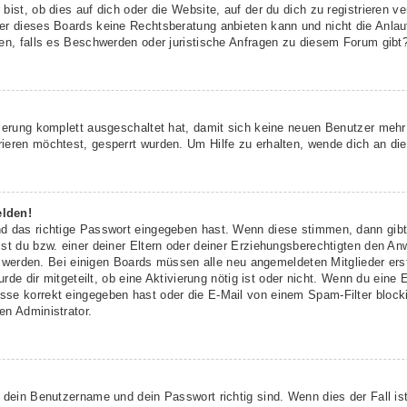
ist, ob dies auf dich oder die Website, auf der du dich zu registrieren ver
r dieses Boards keine Rechtsberatung anbieten kann und nicht die Anlaufs
den, falls es Beschwerden oder juristische Anfragen zu diesem Forum gibt
rierung komplett ausgeschaltet hat, damit sich keine neuen Benutzer meh
ieren möchtest, gesperrt wurden. Um Hilfe zu erhalten, wende dich an die
elden!
nd das richtige Passwort eingegeben hast. Wenn diese stimmen, dann gib
st du bzw. einer deiner Eltern oder deiner Erziehungsberechtigten den An
ert werden. Bei einigen Boards müssen alle neu angemeldeten Mitglieder er
urde dir mitgeteilt, ob eine Aktivierung nötig ist oder nicht. Wenn du eine 
se korrekt eingegeben hast oder die E-Mail von einem Spam-Filter blockie
en Administrator.
 dein Benutzername und dein Passwort richtig sind. Wenn dies der Fall is