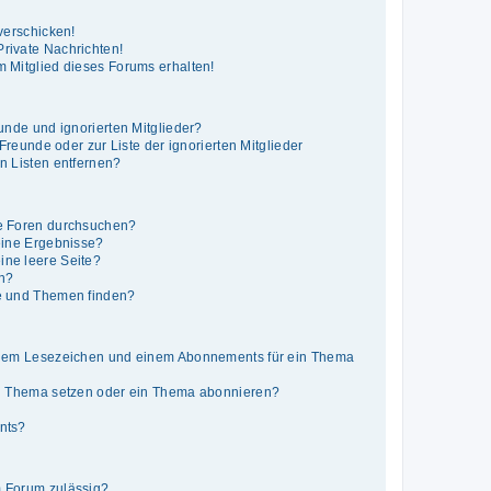
verschicken!
rivate Nachrichten!
 Mitglied dieses Forums erhalten!
unde und ignorierten Mitglieder?
 Freunde oder zur Liste der ignorierten Mitglieder
n Listen entfernen?
e Foren durchsuchen?
eine Ergebnisse?
ne leere Seite?
en?
e und Themen finden?
inem Lesezeichen und einem Abonnements für ein Thema
in Thema setzen oder ein Thema abonnieren?
nts?
 Forum zulässig?