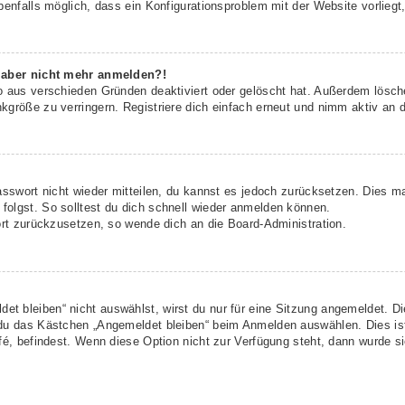
benfalls möglich, dass ein Konfigurationsproblem mit der Website vorliegt
h aber nicht mehr anmelden?!
o aus verschieden Gründen deaktiviert oder gelöscht hat. Außerdem lösche
größe zu verringern. Registriere dich einfach erneut und nimm aktiv an d
asswort nicht wieder mitteilen, du kannst es jedoch zurücksetzen. Dies m
olgst. So solltest du dich schnell wieder anmelden können.
ort zurückzusetzen, so wende dich an die Board-Administration.
t bleiben“ nicht auswählst, wirst du nur für eine Sitzung angemeldet. D
 du das Kästchen „Angemeldet bleiben“ beim Anmelden auswählen. Dies is
fé, befindest. Wenn diese Option nicht zur Verfügung steht, dann wurde s