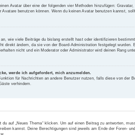
 einen Avatar über eine der folgenden vier Methoden hinzufügen: Gravatar
 Avatare benutzen können. Wenn du keinen Avatar benutzen kannst, sollte
, wie viele Beiträge du bislang erstellt hast oder identifizieren bestim
 direkt ändern, da sie von der Board-Administration festgelegt wurden. B
rhalten nicht und ein Moderator oder Administrator wird deinen Rang unt
icke, werde ich aufgefordert, mich anzumelden.
-Funktion für Nachrichten an andere Benutzer nutzen, falls diese von der B
äste verhindern.
?
du auf „Neues Thema“ klicken. Um auf einen Beitrag zu antworten, musst
chreiben kannst. Deine Berechtigungen sind jeweils am Ende der Foren- und
sw.