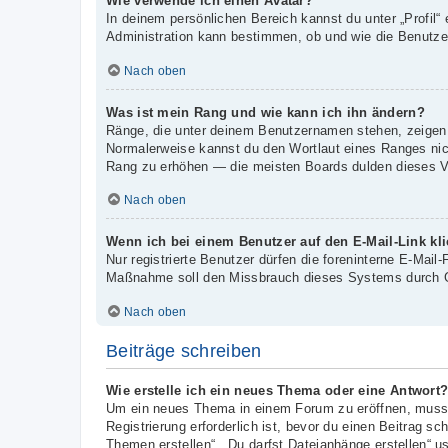
Wie verwende ich einen Avatar?
In deinem persönlichen Bereich kannst du unter „Profil“
Administration kann bestimmen, ob und wie die Benutzer
Nach oben
Was ist mein Rang und wie kann ich ihn ändern?
Ränge, die unter deinem Benutzernamen stehen, zeigen an
Normalerweise kannst du den Wortlaut eines Ranges nicht
Rang zu erhöhen — die meisten Boards dulden dieses Ve
Nach oben
Wenn ich bei einem Benutzer auf den E-Mail-Link kl
Nur registrierte Benutzer dürfen die foreninterne E-Mail
Maßnahme soll den Missbrauch dieses Systems durch G
Nach oben
Beiträge schreiben
Wie erstelle ich ein neues Thema oder eine Antwort
Um ein neues Thema in einem Forum zu eröffnen, musst 
Registrierung erforderlich ist, bevor du einen Beitrag s
Themen erstellen“, „Du darfst Dateianhänge erstellen“ u