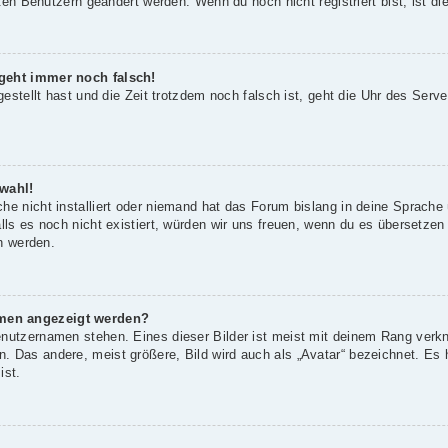
rten Benutzern geändert werden. Wenn du noch nicht registriert bist, ist die
 geht immer noch falsch!
gestellt hast und die Zeit trotzdem noch falsch ist, geht die Uhr des Serve
wahl!
he nicht installiert oder niemand hat das Forum bislang in deine Sprache 
alls es noch nicht existiert, würden wir uns freuen, wenn du es übersetze
 werden.
amen angezeigt werden?
enutzernamen stehen. Eines dieser Bilder ist meist mit deinem Rang verkn
 Das andere, meist größere, Bild wird auch als „Avatar“ bezeichnet. Es h
ist.