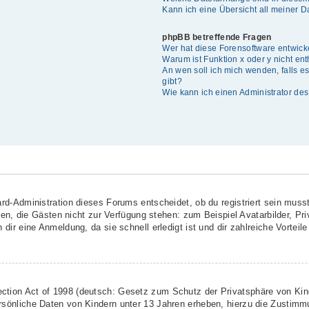
Kann ich eine Übersicht all meiner 
phpBB betreffende Fragen
Wer hat diese Forensoftware entwick
Warum ist Funktion x oder y nicht en
An wen soll ich mich wenden, falls 
gibt?
Wie kann ich einen Administrator de
rd-Administration dieses Forums entscheidet, ob du registriert sein musst
ionen, die Gästen nicht zur Verfügung stehen: zum Beispiel Avatarbilder, Pr
dir eine Anmeldung, da sie schnell erledigt ist und dir zahlreiche Vorteile 
ction Act of 1998 (deutsch: Gesetz zum Schutz der Privatsphäre von Kind
rsönliche Daten von Kindern unter 13 Jahren erheben, hierzu die Zustimm