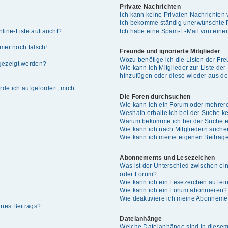
Private Nachrichten
Ich kann keine Privaten Nachrichten 
Ich bekomme ständig unerwünschte P
line-Liste auftaucht?
Ich habe eine Spam-E-Mail von einem
mmer noch falsch!
Freunde und ignorierte Mitglieder
Wozu benötige ich die Listen der Fre
gezeigt werden?
Wie kann ich Mitglieder zur Liste der
hinzufügen oder diese wieder aus de
rde ich aufgefordert, mich
Die Foren durchsuchen
Wie kann ich ein Forum oder mehrer
Weshalb erhalte ich bei der Suche k
Warum bekomme ich bei der Suche ei
Wie kann ich nach Mitgliedern such
Wie kann ich meine eigenen Beiträg
Abonnements und Lesezeichen
Was ist der Unterschied zwischen e
oder Forum?
Wie kann ich ein Lesezeichen auf e
Wie kann ich ein Forum abonnieren?
Wie deaktiviere ich meine Abonneme
ines Beitrags?
Dateianhänge
Welche Dateianhänge sind in diesem