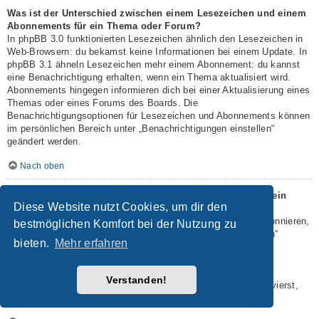
Was ist der Unterschied zwischen einem Lesezeichen und einem
Abonnements für ein Thema oder Forum?
In phpBB 3.0 funktionierten Lesezeichen ähnlich den Lesezeichen in
Web-Browsern: du bekamst keine Informationen bei einem Update. In
phpBB 3.1 ähneln Lesezeichen mehr einem Abonnement: du kannst
eine Benachrichtigung erhalten, wenn ein Thema aktualisiert wird.
Abonnements hingegen informieren dich bei einer Aktualisierung eines
Themas oder eines Forums des Boards. Die
Benachrichtigungsoptionen für Lesezeichen und Abonnements können
im persönlichen Bereich unter „Benachrichtigungen einstellen“
geändert werden.
Nach oben
Wie kann ich ein Lesezeichen auf ein Thema setzen oder ein
Diese Website nutzt Cookies, um dir den
Thema abonnieren?
Du kannst ein Lesezeichen auf ein Thema setzen oder es abonnieren,
bestmöglichen Komfort bei der Nutzung zu
in dem du die entsprechende Option in den „Themen-Optionen“
bieten.
Mehr erfahren
auswählst, die sich normalerweise ober- und unterhalb des
Diskussionsverlaufs des Themas befinden.
Wenn du bei der Antwort auf ein Thema die Option „Mich
Verstanden!
benachrichtigen, sobald eine Antwort geschrieben wurde“ aktivierst,
wird das Thema ebenfalls für dich abonniert.