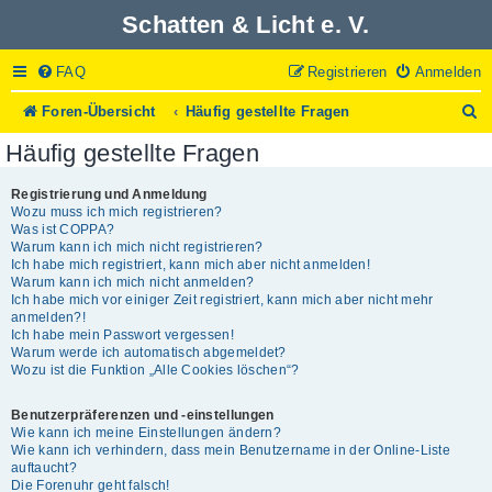
Schatten & Licht e. V.
FAQ
Registrieren
Anmelden
S
Foren-Übersicht
Häufig gestellte Fragen
u
Häufig gestellte Fragen
c
h
e
Registrierung und Anmeldung
Wozu muss ich mich registrieren?
Was ist COPPA?
Warum kann ich mich nicht registrieren?
Ich habe mich registriert, kann mich aber nicht anmelden!
Warum kann ich mich nicht anmelden?
Ich habe mich vor einiger Zeit registriert, kann mich aber nicht mehr
anmelden?!
Ich habe mein Passwort vergessen!
Warum werde ich automatisch abgemeldet?
Wozu ist die Funktion „Alle Cookies löschen“?
Benutzerpräferenzen und -einstellungen
Wie kann ich meine Einstellungen ändern?
Wie kann ich verhindern, dass mein Benutzername in der Online-Liste
auftaucht?
Die Forenuhr geht falsch!