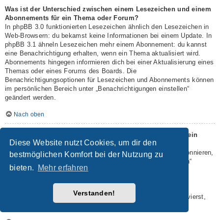
Was ist der Unterschied zwischen einem Lesezeichen und einem
Abonnements für ein Thema oder Forum?
In phpBB 3.0 funktionierten Lesezeichen ähnlich den Lesezeichen in
Web-Browsern: du bekamst keine Informationen bei einem Update. In
phpBB 3.1 ähneln Lesezeichen mehr einem Abonnement: du kannst
eine Benachrichtigung erhalten, wenn ein Thema aktualisiert wird.
Abonnements hingegen informieren dich bei einer Aktualisierung eines
Themas oder eines Forums des Boards. Die
Benachrichtigungsoptionen für Lesezeichen und Abonnements können
im persönlichen Bereich unter „Benachrichtigungen einstellen“
geändert werden.
Nach oben
Wie kann ich ein Lesezeichen auf ein Thema setzen oder ein
Diese Website nutzt Cookies, um dir den
Thema abonnieren?
Du kannst ein Lesezeichen auf ein Thema setzen oder es abonnieren,
bestmöglichen Komfort bei der Nutzung zu
in dem du die entsprechende Option in den „Themen-Optionen“
bieten.
Mehr erfahren
auswählst, die sich normalerweise ober- und unterhalb des
Diskussionsverlaufs des Themas befinden.
Wenn du bei der Antwort auf ein Thema die Option „Mich
Verstanden!
benachrichtigen, sobald eine Antwort geschrieben wurde“ aktivierst,
wird das Thema ebenfalls für dich abonniert.