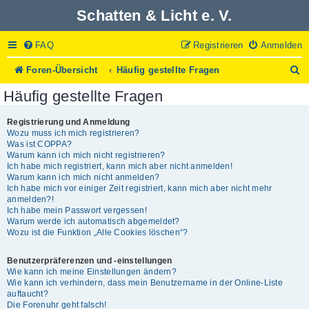
Schatten & Licht e. V.
FAQ
Registrieren
Anmelden
S
Foren-Übersicht
Häufig gestellte Fragen
u
Häufig gestellte Fragen
c
h
e
Registrierung und Anmeldung
Wozu muss ich mich registrieren?
Was ist COPPA?
Warum kann ich mich nicht registrieren?
Ich habe mich registriert, kann mich aber nicht anmelden!
Warum kann ich mich nicht anmelden?
Ich habe mich vor einiger Zeit registriert, kann mich aber nicht mehr
anmelden?!
Ich habe mein Passwort vergessen!
Warum werde ich automatisch abgemeldet?
Wozu ist die Funktion „Alle Cookies löschen“?
Benutzerpräferenzen und -einstellungen
Wie kann ich meine Einstellungen ändern?
Wie kann ich verhindern, dass mein Benutzername in der Online-Liste
auftaucht?
Die Forenuhr geht falsch!