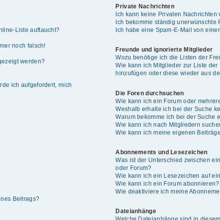
Private Nachrichten
Ich kann keine Privaten Nachrichten 
Ich bekomme ständig unerwünschte P
line-Liste auftaucht?
Ich habe eine Spam-E-Mail von einem
mmer noch falsch!
Freunde und ignorierte Mitglieder
Wozu benötige ich die Listen der Fre
gezeigt werden?
Wie kann ich Mitglieder zur Liste der
hinzufügen oder diese wieder aus de
rde ich aufgefordert, mich
Die Foren durchsuchen
Wie kann ich ein Forum oder mehrer
Weshalb erhalte ich bei der Suche k
Warum bekomme ich bei der Suche ei
Wie kann ich nach Mitgliedern such
Wie kann ich meine eigenen Beiträg
Abonnements und Lesezeichen
Was ist der Unterschied zwischen e
oder Forum?
Wie kann ich ein Lesezeichen auf e
Wie kann ich ein Forum abonnieren?
Wie deaktiviere ich meine Abonneme
ines Beitrags?
Dateianhänge
Welche Dateianhänge sind in diesem