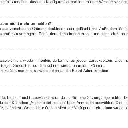
benfalls möglich, dass ein Konfigurationsproblem mit der Website vorliegt
h aber nicht mehr anmelden?!
o aus verschieden Gründen deaktiviert oder gelöscht hat. Außerdem lösche
größe zu verringern. Registriere dich einfach erneut und nimm aktiv an d
asswort nicht wieder mitteilen, du kannst es jedoch zurücksetzen. Dies m
olgst. So solltest du dich schnell wieder anmelden können.
ort zurückzusetzen, so wende dich an die Board-Administration.
t bleiben“ nicht auswählst, wirst du nur für eine Sitzung angemeldet. D
 du das Kästchen „Angemeldet bleiben“ beim Anmelden auswählen. Dies is
fé, befindest. Wenn diese Option nicht zur Verfügung steht, dann wurde s