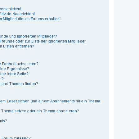
verschicken!
rivate Nachrichten!
 Mitglied dieses Forums erhalten!
unde und ignorierten Mitglieder?
 Freunde oder zur Liste der ignorierten Mitglieder
n Listen entfernen?
e Foren durchsuchen?
eine Ergebnisse?
ne leere Seite?
en?
e und Themen finden?
inem Lesezeichen und einem Abonnements für ein Thema
in Thema setzen oder ein Thema abonnieren?
nts?
 Forum zulässig?