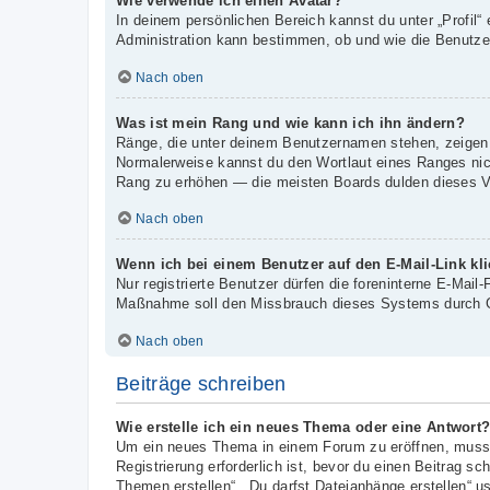
Wie verwende ich einen Avatar?
In deinem persönlichen Bereich kannst du unter „Profil“
Administration kann bestimmen, ob und wie die Benutzer
Nach oben
Was ist mein Rang und wie kann ich ihn ändern?
Ränge, die unter deinem Benutzernamen stehen, zeigen an
Normalerweise kannst du den Wortlaut eines Ranges nicht
Rang zu erhöhen — die meisten Boards dulden dieses Ve
Nach oben
Wenn ich bei einem Benutzer auf den E-Mail-Link kl
Nur registrierte Benutzer dürfen die foreninterne E-Mail
Maßnahme soll den Missbrauch dieses Systems durch G
Nach oben
Beiträge schreiben
Wie erstelle ich ein neues Thema oder eine Antwort
Um ein neues Thema in einem Forum zu eröffnen, musst 
Registrierung erforderlich ist, bevor du einen Beitrag s
Themen erstellen“, „Du darfst Dateianhänge erstellen“ u