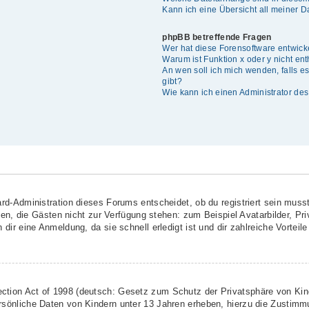
Kann ich eine Übersicht all meiner 
phpBB betreffende Fragen
Wer hat diese Forensoftware entwick
Warum ist Funktion x oder y nicht en
An wen soll ich mich wenden, falls 
gibt?
Wie kann ich einen Administrator de
rd-Administration dieses Forums entscheidet, ob du registriert sein musst
ionen, die Gästen nicht zur Verfügung stehen: zum Beispiel Avatarbilder, Pr
dir eine Anmeldung, da sie schnell erledigt ist und dir zahlreiche Vorteile 
ction Act of 1998 (deutsch: Gesetz zum Schutz der Privatsphäre von Kind
rsönliche Daten von Kindern unter 13 Jahren erheben, hierzu die Zustimm