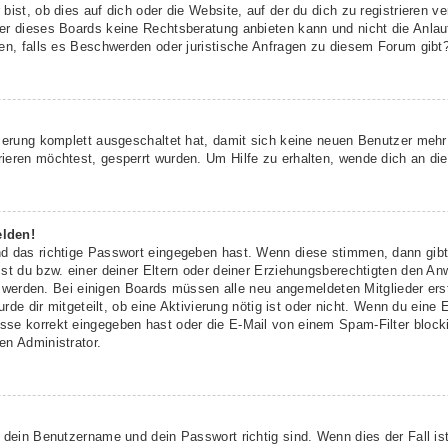
ist, ob dies auf dich oder die Website, auf der du dich zu registrieren ver
r dieses Boards keine Rechtsberatung anbieten kann und nicht die Anlaufs
den, falls es Beschwerden oder juristische Anfragen zu diesem Forum gibt
rierung komplett ausgeschaltet hat, damit sich keine neuen Benutzer meh
ieren möchtest, gesperrt wurden. Um Hilfe zu erhalten, wende dich an die
elden!
nd das richtige Passwort eingegeben hast. Wenn diese stimmen, dann gib
st du bzw. einer deiner Eltern oder deiner Erziehungsberechtigten den An
ert werden. Bei einigen Boards müssen alle neu angemeldeten Mitglieder er
urde dir mitgeteilt, ob eine Aktivierung nötig ist oder nicht. Wenn du eine 
se korrekt eingegeben hast oder die E-Mail von einem Spam-Filter blockie
en Administrator.
 dein Benutzername und dein Passwort richtig sind. Wenn dies der Fall is