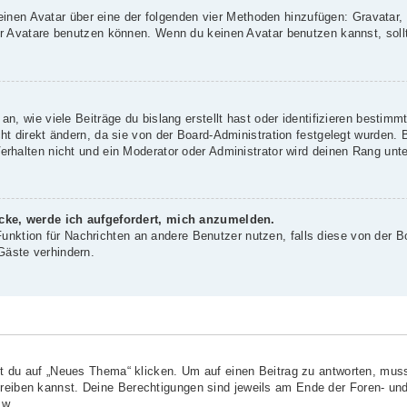
 einen Avatar über eine der folgenden vier Methoden hinzufügen: Gravatar
 Avatare benutzen können. Wenn du keinen Avatar benutzen kannst, sollte
, wie viele Beiträge du bislang erstellt hast oder identifizieren bestim
 direkt ändern, da sie von der Board-Administration festgelegt wurden. B
rhalten nicht und ein Moderator oder Administrator wird deinen Rang unt
icke, werde ich aufgefordert, mich anzumelden.
-Funktion für Nachrichten an andere Benutzer nutzen, falls diese von der B
äste verhindern.
?
du auf „Neues Thema“ klicken. Um auf einen Beitrag zu antworten, musst
chreiben kannst. Deine Berechtigungen sind jeweils am Ende der Foren- und
sw.