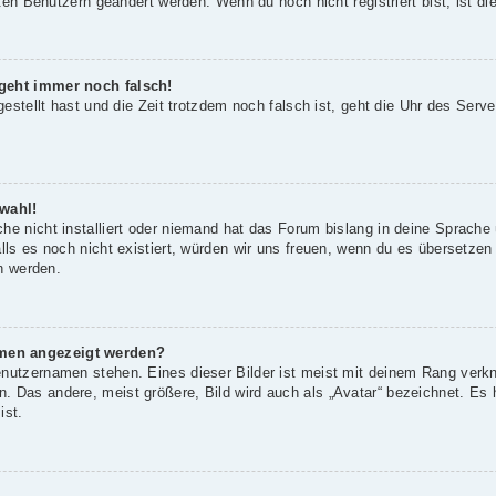
rten Benutzern geändert werden. Wenn du noch nicht registriert bist, ist die
 geht immer noch falsch!
gestellt hast und die Zeit trotzdem noch falsch ist, geht die Uhr des Serve
wahl!
he nicht installiert oder niemand hat das Forum bislang in deine Sprache 
alls es noch nicht existiert, würden wir uns freuen, wenn du es übersetze
 werden.
amen angezeigt werden?
enutzernamen stehen. Eines dieser Bilder ist meist mit deinem Rang verkn
 Das andere, meist größere, Bild wird auch als „Avatar“ bezeichnet. Es h
ist.