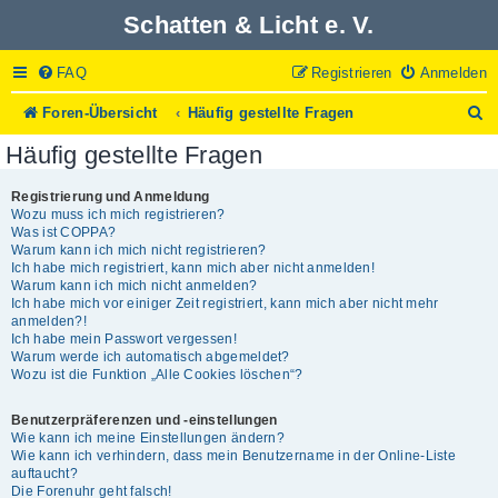
Schatten & Licht e. V.
FAQ
Registrieren
Anmelden
S
Foren-Übersicht
Häufig gestellte Fragen
u
Häufig gestellte Fragen
c
h
e
Registrierung und Anmeldung
Wozu muss ich mich registrieren?
Was ist COPPA?
Warum kann ich mich nicht registrieren?
Ich habe mich registriert, kann mich aber nicht anmelden!
Warum kann ich mich nicht anmelden?
Ich habe mich vor einiger Zeit registriert, kann mich aber nicht mehr
anmelden?!
Ich habe mein Passwort vergessen!
Warum werde ich automatisch abgemeldet?
Wozu ist die Funktion „Alle Cookies löschen“?
Benutzerpräferenzen und -einstellungen
Wie kann ich meine Einstellungen ändern?
Wie kann ich verhindern, dass mein Benutzername in der Online-Liste
auftaucht?
Die Forenuhr geht falsch!