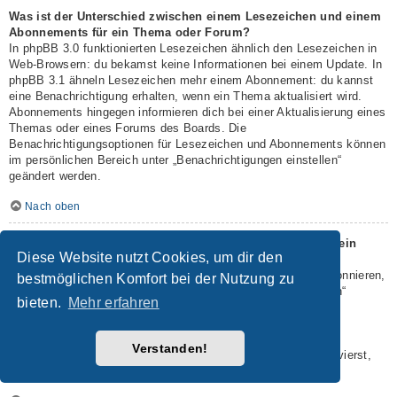
Was ist der Unterschied zwischen einem Lesezeichen und einem
Abonnements für ein Thema oder Forum?
In phpBB 3.0 funktionierten Lesezeichen ähnlich den Lesezeichen in
Web-Browsern: du bekamst keine Informationen bei einem Update. In
phpBB 3.1 ähneln Lesezeichen mehr einem Abonnement: du kannst
eine Benachrichtigung erhalten, wenn ein Thema aktualisiert wird.
Abonnements hingegen informieren dich bei einer Aktualisierung eines
Themas oder eines Forums des Boards. Die
Benachrichtigungsoptionen für Lesezeichen und Abonnements können
im persönlichen Bereich unter „Benachrichtigungen einstellen“
geändert werden.
Nach oben
Wie kann ich ein Lesezeichen auf ein Thema setzen oder ein
Diese Website nutzt Cookies, um dir den
Thema abonnieren?
Du kannst ein Lesezeichen auf ein Thema setzen oder es abonnieren,
bestmöglichen Komfort bei der Nutzung zu
in dem du die entsprechende Option in den „Themen-Optionen“
bieten.
Mehr erfahren
auswählst, die sich normalerweise ober- und unterhalb des
Diskussionsverlaufs des Themas befinden.
Wenn du bei der Antwort auf ein Thema die Option „Mich
Verstanden!
benachrichtigen, sobald eine Antwort geschrieben wurde“ aktivierst,
wird das Thema ebenfalls für dich abonniert.