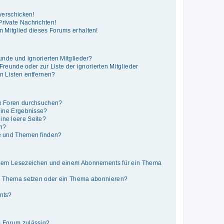
verschicken!
rivate Nachrichten!
 Mitglied dieses Forums erhalten!
unde und ignorierten Mitglieder?
 Freunde oder zur Liste der ignorierten Mitglieder
n Listen entfernen?
e Foren durchsuchen?
eine Ergebnisse?
ne leere Seite?
en?
e und Themen finden?
inem Lesezeichen und einem Abonnements für ein Thema
in Thema setzen oder ein Thema abonnieren?
nts?
 Forum zulässig?