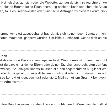
ist, ob dies auf dich oder die Website, auf der du dich zu registrieren ver
r dieses Boards keine Rechtsberatung anbieten kann und nicht die Anlaufs
den, falls es Beschwerden oder juristische Anfragen zu diesem Forum gibt
rierung komplett ausgeschaltet hat, damit sich keine neuen Benutzer meh
ieren möchtest, gesperrt wurden. Um Hilfe zu erhalten, wende dich an die
elden!
nd das richtige Passwort eingegeben hast. Wenn diese stimmen, dann gib
st du bzw. einer deiner Eltern oder deiner Erziehungsberechtigten den An
ert werden. Bei einigen Boards müssen alle neu angemeldeten Mitglieder er
urde dir mitgeteilt, ob eine Aktivierung nötig ist oder nicht. Wenn du eine 
se korrekt eingegeben hast oder die E-Mail von einem Spam-Filter blockie
en Administrator.
 dein Benutzername und dein Passwort richtig sind. Wenn dies der Fall is