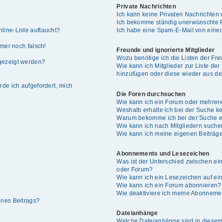
Private Nachrichten
Ich kann keine Privaten Nachrichten 
Ich bekomme ständig unerwünschte P
line-Liste auftaucht?
Ich habe eine Spam-E-Mail von einem
mmer noch falsch!
Freunde und ignorierte Mitglieder
Wozu benötige ich die Listen der Fre
gezeigt werden?
Wie kann ich Mitglieder zur Liste der
hinzufügen oder diese wieder aus de
rde ich aufgefordert, mich
Die Foren durchsuchen
Wie kann ich ein Forum oder mehrer
Weshalb erhalte ich bei der Suche k
Warum bekomme ich bei der Suche ei
Wie kann ich nach Mitgliedern such
Wie kann ich meine eigenen Beiträg
Abonnements und Lesezeichen
Was ist der Unterschied zwischen e
oder Forum?
Wie kann ich ein Lesezeichen auf e
Wie kann ich ein Forum abonnieren?
Wie deaktiviere ich meine Abonneme
ines Beitrags?
Dateianhänge
Welche Dateianhänge sind in diesem