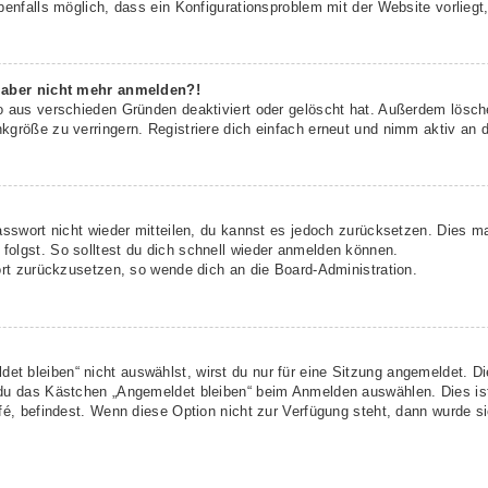
benfalls möglich, dass ein Konfigurationsproblem mit der Website vorliegt
h aber nicht mehr anmelden?!
o aus verschieden Gründen deaktiviert oder gelöscht hat. Außerdem lösche
größe zu verringern. Registriere dich einfach erneut und nimm aktiv an d
asswort nicht wieder mitteilen, du kannst es jedoch zurücksetzen. Dies m
olgst. So solltest du dich schnell wieder anmelden können.
ort zurückzusetzen, so wende dich an die Board-Administration.
t bleiben“ nicht auswählst, wirst du nur für eine Sitzung angemeldet. D
 du das Kästchen „Angemeldet bleiben“ beim Anmelden auswählen. Dies is
fé, befindest. Wenn diese Option nicht zur Verfügung steht, dann wurde s