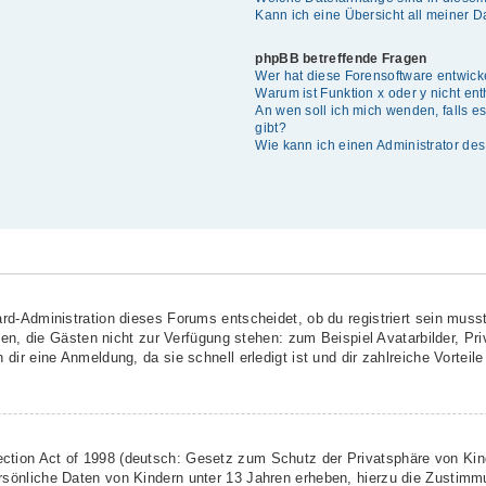
Kann ich eine Übersicht all meiner 
phpBB betreffende Fragen
Wer hat diese Forensoftware entwick
Warum ist Funktion x oder y nicht en
An wen soll ich mich wenden, falls 
gibt?
Wie kann ich einen Administrator de
rd-Administration dieses Forums entscheidet, ob du registriert sein musst
ionen, die Gästen nicht zur Verfügung stehen: zum Beispiel Avatarbilder, Pr
dir eine Anmeldung, da sie schnell erledigt ist und dir zahlreiche Vorteile 
ction Act of 1998 (deutsch: Gesetz zum Schutz der Privatsphäre von Kind
rsönliche Daten von Kindern unter 13 Jahren erheben, hierzu die Zustimm