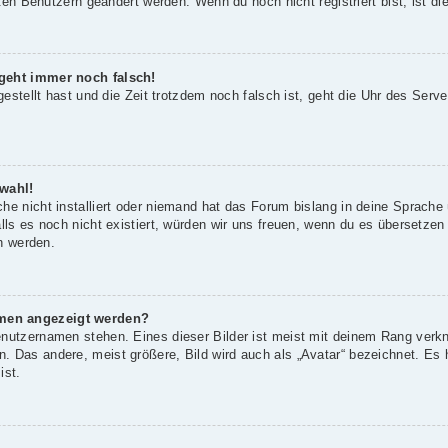
rten Benutzern geändert werden. Wenn du noch nicht registriert bist, ist die
 geht immer noch falsch!
gestellt hast und die Zeit trotzdem noch falsch ist, geht die Uhr des Serve
wahl!
he nicht installiert oder niemand hat das Forum bislang in deine Sprache 
alls es noch nicht existiert, würden wir uns freuen, wenn du es übersetze
 werden.
amen angezeigt werden?
enutzernamen stehen. Eines dieser Bilder ist meist mit deinem Rang verkn
 Das andere, meist größere, Bild wird auch als „Avatar“ bezeichnet. Es h
ist.