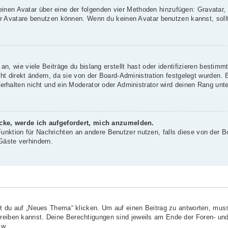
 einen Avatar über eine der folgenden vier Methoden hinzufügen: Gravatar
 Avatare benutzen können. Wenn du keinen Avatar benutzen kannst, sollte
, wie viele Beiträge du bislang erstellt hast oder identifizieren bestim
 direkt ändern, da sie von der Board-Administration festgelegt wurden. B
rhalten nicht und ein Moderator oder Administrator wird deinen Rang unt
icke, werde ich aufgefordert, mich anzumelden.
-Funktion für Nachrichten an andere Benutzer nutzen, falls diese von der B
äste verhindern.
?
du auf „Neues Thema“ klicken. Um auf einen Beitrag zu antworten, musst
chreiben kannst. Deine Berechtigungen sind jeweils am Ende der Foren- und
sw.