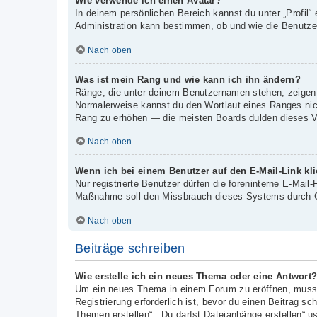
Wie verwende ich einen Avatar?
In deinem persönlichen Bereich kannst du unter „Profil“
Administration kann bestimmen, ob und wie die Benutzer
Nach oben
Was ist mein Rang und wie kann ich ihn ändern?
Ränge, die unter deinem Benutzernamen stehen, zeigen an
Normalerweise kannst du den Wortlaut eines Ranges nicht
Rang zu erhöhen — die meisten Boards dulden dieses Ve
Nach oben
Wenn ich bei einem Benutzer auf den E-Mail-Link kl
Nur registrierte Benutzer dürfen die foreninterne E-Mail
Maßnahme soll den Missbrauch dieses Systems durch G
Nach oben
Beiträge schreiben
Wie erstelle ich ein neues Thema oder eine Antwort
Um ein neues Thema in einem Forum zu eröffnen, musst 
Registrierung erforderlich ist, bevor du einen Beitrag s
Themen erstellen“, „Du darfst Dateianhänge erstellen“ u