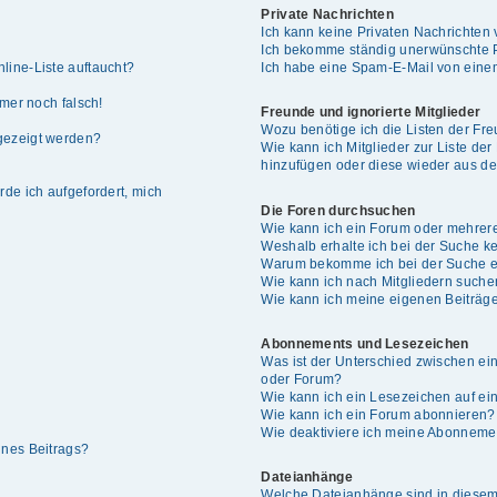
Private Nachrichten
Ich kann keine Privaten Nachrichten 
Ich bekomme ständig unerwünschte P
line-Liste auftaucht?
Ich habe eine Spam-E-Mail von einem
mmer noch falsch!
Freunde und ignorierte Mitglieder
Wozu benötige ich die Listen der Fre
gezeigt werden?
Wie kann ich Mitglieder zur Liste der
hinzufügen oder diese wieder aus de
rde ich aufgefordert, mich
Die Foren durchsuchen
Wie kann ich ein Forum oder mehrer
Weshalb erhalte ich bei der Suche k
Warum bekomme ich bei der Suche ei
Wie kann ich nach Mitgliedern such
Wie kann ich meine eigenen Beiträg
Abonnements und Lesezeichen
Was ist der Unterschied zwischen e
oder Forum?
Wie kann ich ein Lesezeichen auf e
Wie kann ich ein Forum abonnieren?
Wie deaktiviere ich meine Abonneme
ines Beitrags?
Dateianhänge
Welche Dateianhänge sind in diesem