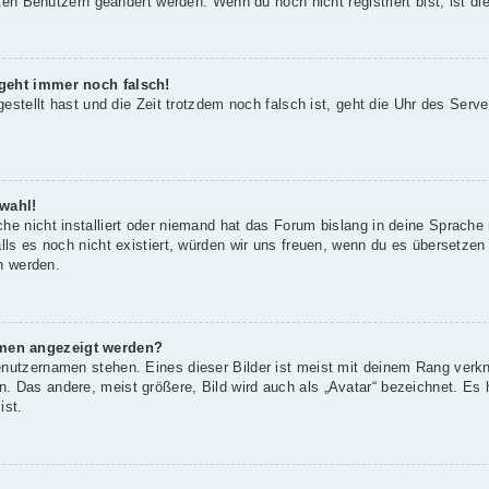
rten Benutzern geändert werden. Wenn du noch nicht registriert bist, ist die
 geht immer noch falsch!
gestellt hast und die Zeit trotzdem noch falsch ist, geht die Uhr des Serve
wahl!
he nicht installiert oder niemand hat das Forum bislang in deine Sprache 
alls es noch nicht existiert, würden wir uns freuen, wenn du es übersetze
 werden.
amen angezeigt werden?
enutzernamen stehen. Eines dieser Bilder ist meist mit deinem Rang verkn
 Das andere, meist größere, Bild wird auch als „Avatar“ bezeichnet. Es h
ist.