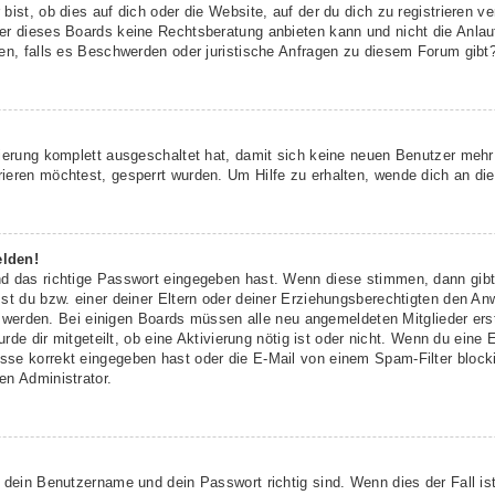
ist, ob dies auf dich oder die Website, auf der du dich zu registrieren ver
r dieses Boards keine Rechtsberatung anbieten kann und nicht die Anlaufs
den, falls es Beschwerden oder juristische Anfragen zu diesem Forum gibt
rierung komplett ausgeschaltet hat, damit sich keine neuen Benutzer meh
ieren möchtest, gesperrt wurden. Um Hilfe zu erhalten, wende dich an die
elden!
nd das richtige Passwort eingegeben hast. Wenn diese stimmen, dann gib
st du bzw. einer deiner Eltern oder deiner Erziehungsberechtigten den An
ert werden. Bei einigen Boards müssen alle neu angemeldeten Mitglieder er
urde dir mitgeteilt, ob eine Aktivierung nötig ist oder nicht. Wenn du eine 
se korrekt eingegeben hast oder die E-Mail von einem Spam-Filter blockie
en Administrator.
 dein Benutzername und dein Passwort richtig sind. Wenn dies der Fall is