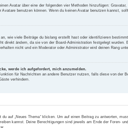
 einen Avatar über eine der folgenden vier Methoden hinzufügen: Gravatar
 Avatare benutzen können. Wenn du keinen Avatar benutzen kannst, sollte
, wie viele Beiträge du bislang erstellt hast oder identifizieren bestim
 direkt ändern, da sie von der Board-Administration festgelegt wurden. B
rhalten nicht und ein Moderator oder Administrator wird deinen Rang unt
icke, werde ich aufgefordert, mich anzumelden.
-Funktion für Nachrichten an andere Benutzer nutzen, falls diese von der B
äste verhindern.
?
du auf „Neues Thema“ klicken. Um auf einen Beitrag zu antworten, musst
chreiben kannst. Deine Berechtigungen sind jeweils am Ende der Foren- und
sw.