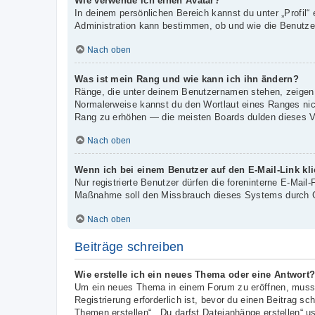
Wie verwende ich einen Avatar?
In deinem persönlichen Bereich kannst du unter „Profil“
Administration kann bestimmen, ob und wie die Benutzer
Nach oben
Was ist mein Rang und wie kann ich ihn ändern?
Ränge, die unter deinem Benutzernamen stehen, zeigen an
Normalerweise kannst du den Wortlaut eines Ranges nicht
Rang zu erhöhen — die meisten Boards dulden dieses Ve
Nach oben
Wenn ich bei einem Benutzer auf den E-Mail-Link kl
Nur registrierte Benutzer dürfen die foreninterne E-Mail
Maßnahme soll den Missbrauch dieses Systems durch G
Nach oben
Beiträge schreiben
Wie erstelle ich ein neues Thema oder eine Antwort
Um ein neues Thema in einem Forum zu eröffnen, musst 
Registrierung erforderlich ist, bevor du einen Beitrag s
Themen erstellen“, „Du darfst Dateianhänge erstellen“ u