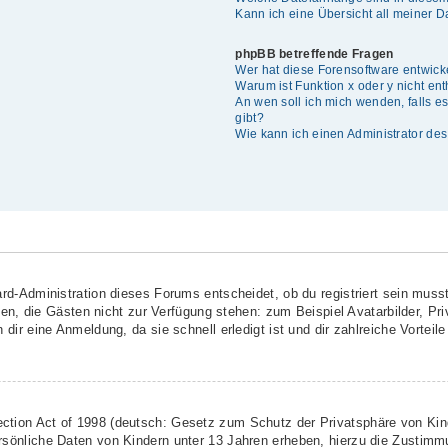
Kann ich eine Übersicht all meiner 
phpBB betreffende Fragen
Wer hat diese Forensoftware entwick
Warum ist Funktion x oder y nicht en
An wen soll ich mich wenden, falls 
gibt?
Wie kann ich einen Administrator de
rd-Administration dieses Forums entscheidet, ob du registriert sein musst
ionen, die Gästen nicht zur Verfügung stehen: zum Beispiel Avatarbilder, Pr
dir eine Anmeldung, da sie schnell erledigt ist und dir zahlreiche Vorteile 
ction Act of 1998 (deutsch: Gesetz zum Schutz der Privatsphäre von Kind
rsönliche Daten von Kindern unter 13 Jahren erheben, hierzu die Zustimm