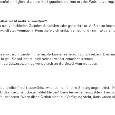
benfalls möglich, dass ein Konfigurationsproblem mit der Website vorliegt
h aber nicht mehr anmelden?!
o aus verschieden Gründen deaktiviert oder gelöscht hat. Außerdem lösche
größe zu verringern. Registriere dich einfach erneut und nimm aktiv an d
asswort nicht wieder mitteilen, du kannst es jedoch zurücksetzen. Dies m
olgst. So solltest du dich schnell wieder anmelden können.
ort zurückzusetzen, so wende dich an die Board-Administration.
t bleiben“ nicht auswählst, wirst du nur für eine Sitzung angemeldet. D
 du das Kästchen „Angemeldet bleiben“ beim Anmelden auswählen. Dies is
fé, befindest. Wenn diese Option nicht zur Verfügung steht, dann wurde s