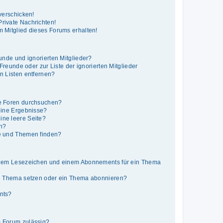
verschicken!
rivate Nachrichten!
 Mitglied dieses Forums erhalten!
unde und ignorierten Mitglieder?
 Freunde oder zur Liste der ignorierten Mitglieder
n Listen entfernen?
e Foren durchsuchen?
eine Ergebnisse?
ne leere Seite?
en?
e und Themen finden?
inem Lesezeichen und einem Abonnements für ein Thema
in Thema setzen oder ein Thema abonnieren?
nts?
 Forum zulässig?