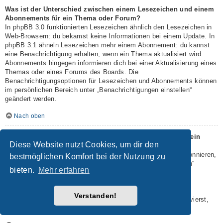
Was ist der Unterschied zwischen einem Lesezeichen und einem
Abonnements für ein Thema oder Forum?
In phpBB 3.0 funktionierten Lesezeichen ähnlich den Lesezeichen in
Web-Browsern: du bekamst keine Informationen bei einem Update. In
phpBB 3.1 ähneln Lesezeichen mehr einem Abonnement: du kannst
eine Benachrichtigung erhalten, wenn ein Thema aktualisiert wird.
Abonnements hingegen informieren dich bei einer Aktualisierung eines
Themas oder eines Forums des Boards. Die
Benachrichtigungsoptionen für Lesezeichen und Abonnements können
im persönlichen Bereich unter „Benachrichtigungen einstellen“
geändert werden.
Nach oben
Wie kann ich ein Lesezeichen auf ein Thema setzen oder ein
Diese Website nutzt Cookies, um dir den
Thema abonnieren?
Du kannst ein Lesezeichen auf ein Thema setzen oder es abonnieren,
bestmöglichen Komfort bei der Nutzung zu
in dem du die entsprechende Option in den „Themen-Optionen“
bieten.
Mehr erfahren
auswählst, die sich normalerweise ober- und unterhalb des
Diskussionsverlaufs des Themas befinden.
Wenn du bei der Antwort auf ein Thema die Option „Mich
Verstanden!
benachrichtigen, sobald eine Antwort geschrieben wurde“ aktivierst,
wird das Thema ebenfalls für dich abonniert.