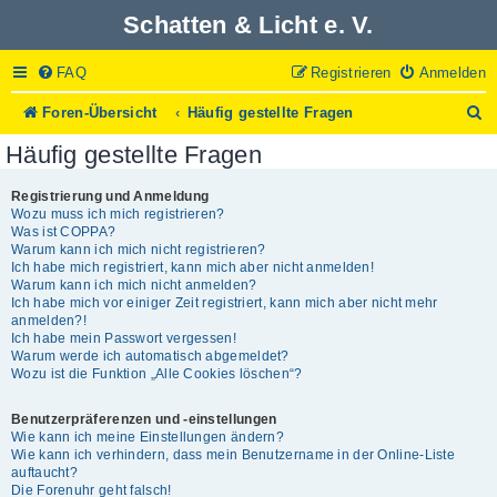
Schatten & Licht e. V.
FAQ
Registrieren
Anmelden
S
Foren-Übersicht
Häufig gestellte Fragen
u
Häufig gestellte Fragen
c
h
e
Registrierung und Anmeldung
Wozu muss ich mich registrieren?
Was ist COPPA?
Warum kann ich mich nicht registrieren?
Ich habe mich registriert, kann mich aber nicht anmelden!
Warum kann ich mich nicht anmelden?
Ich habe mich vor einiger Zeit registriert, kann mich aber nicht mehr
anmelden?!
Ich habe mein Passwort vergessen!
Warum werde ich automatisch abgemeldet?
Wozu ist die Funktion „Alle Cookies löschen“?
Benutzerpräferenzen und -einstellungen
Wie kann ich meine Einstellungen ändern?
Wie kann ich verhindern, dass mein Benutzername in der Online-Liste
auftaucht?
Die Forenuhr geht falsch!