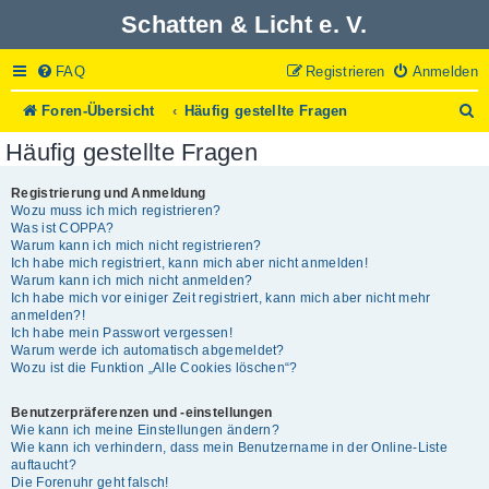
Schatten & Licht e. V.
FAQ
Registrieren
Anmelden
S
Foren-Übersicht
Häufig gestellte Fragen
u
Häufig gestellte Fragen
c
h
e
Registrierung und Anmeldung
Wozu muss ich mich registrieren?
Was ist COPPA?
Warum kann ich mich nicht registrieren?
Ich habe mich registriert, kann mich aber nicht anmelden!
Warum kann ich mich nicht anmelden?
Ich habe mich vor einiger Zeit registriert, kann mich aber nicht mehr
anmelden?!
Ich habe mein Passwort vergessen!
Warum werde ich automatisch abgemeldet?
Wozu ist die Funktion „Alle Cookies löschen“?
Benutzerpräferenzen und -einstellungen
Wie kann ich meine Einstellungen ändern?
Wie kann ich verhindern, dass mein Benutzername in der Online-Liste
auftaucht?
Die Forenuhr geht falsch!