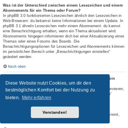
Was ist der Unterschied zwischen einem Lesezeichen und einem
Abonnements für ein Thema oder Forum?
In phpBB 3.0 funktionierten Lesezeichen ähnlich den Lesezeichen in
Web-Browsern: du bekamst keine Informationen bei einem Update. In
phpBB 3.1 ähneln Lesezeichen mehr einem Abonnement: du kannst
eine Benachrichtigung erhalten, wenn ein Thema aktualisiert wird.
Abonnements hingegen informieren dich bei einer Aktualisierung eines
Themas oder eines Forums des Boards. Die
Benachrichtigungsoptionen für Lesezeichen und Abonnements können
im persönlichen Bereich unter „Benachrichtigungen einstellen“
geändert werden.
Nach oben
Wie kann ich ein Lesezeichen auf ein Thema setzen oder ein
Diese Website nutzt Cookies, um dir den
Thema abonnieren?
Du kannst ein Lesezeichen auf ein Thema setzen oder es abonnieren,
bestmöglichen Komfort bei der Nutzung zu
in dem du die entsprechende Option in den „Themen-Optionen“
bieten.
Mehr erfahren
auswählst, die sich normalerweise ober- und unterhalb des
Diskussionsverlaufs des Themas befinden.
Wenn du bei der Antwort auf ein Thema die Option „Mich
Verstanden!
benachrichtigen, sobald eine Antwort geschrieben wurde“ aktivierst,
wird das Thema ebenfalls für dich abonniert.