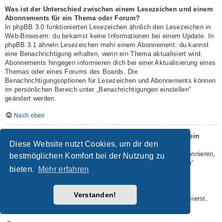
Was ist der Unterschied zwischen einem Lesezeichen und einem
Abonnements für ein Thema oder Forum?
In phpBB 3.0 funktionierten Lesezeichen ähnlich den Lesezeichen in
Web-Browsern: du bekamst keine Informationen bei einem Update. In
phpBB 3.1 ähneln Lesezeichen mehr einem Abonnement: du kannst
eine Benachrichtigung erhalten, wenn ein Thema aktualisiert wird.
Abonnements hingegen informieren dich bei einer Aktualisierung eines
Themas oder eines Forums des Boards. Die
Benachrichtigungsoptionen für Lesezeichen und Abonnements können
im persönlichen Bereich unter „Benachrichtigungen einstellen“
geändert werden.
Nach oben
Wie kann ich ein Lesezeichen auf ein Thema setzen oder ein
Diese Website nutzt Cookies, um dir den
Thema abonnieren?
Du kannst ein Lesezeichen auf ein Thema setzen oder es abonnieren,
bestmöglichen Komfort bei der Nutzung zu
in dem du die entsprechende Option in den „Themen-Optionen“
bieten.
Mehr erfahren
auswählst, die sich normalerweise ober- und unterhalb des
Diskussionsverlaufs des Themas befinden.
Wenn du bei der Antwort auf ein Thema die Option „Mich
Verstanden!
benachrichtigen, sobald eine Antwort geschrieben wurde“ aktivierst,
wird das Thema ebenfalls für dich abonniert.