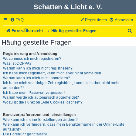
Schatten & Licht e. V.
FAQ
Registrieren
Anmelden
S
Foren-Übersicht
Häufig gestellte Fragen
u
Häufig gestellte Fragen
c
h
e
Registrierung und Anmeldung
Wozu muss ich mich registrieren?
Was ist COPPA?
Warum kann ich mich nicht registrieren?
Ich habe mich registriert, kann mich aber nicht anmelden!
Warum kann ich mich nicht anmelden?
Ich habe mich vor einiger Zeit registriert, kann mich aber nicht mehr
anmelden?!
Ich habe mein Passwort vergessen!
Warum werde ich automatisch abgemeldet?
Wozu ist die Funktion „Alle Cookies löschen“?
Benutzerpräferenzen und -einstellungen
Wie kann ich meine Einstellungen ändern?
Wie kann ich verhindern, dass mein Benutzername in der Online-Liste
auftaucht?
Die Forenuhr geht falsch!