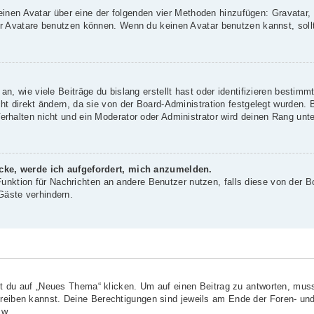
 einen Avatar über eine der folgenden vier Methoden hinzufügen: Gravatar
 Avatare benutzen können. Wenn du keinen Avatar benutzen kannst, sollte
, wie viele Beiträge du bislang erstellt hast oder identifizieren bestim
 direkt ändern, da sie von der Board-Administration festgelegt wurden. B
rhalten nicht und ein Moderator oder Administrator wird deinen Rang unt
icke, werde ich aufgefordert, mich anzumelden.
-Funktion für Nachrichten an andere Benutzer nutzen, falls diese von der B
äste verhindern.
?
du auf „Neues Thema“ klicken. Um auf einen Beitrag zu antworten, musst
chreiben kannst. Deine Berechtigungen sind jeweils am Ende der Foren- und
sw.