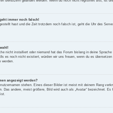
rten Benutzern geändert werden. Wenn du noch nicht registriert bist, ist die
 geht immer noch falsch!
gestellt hast und die Zeit trotzdem noch falsch ist, geht die Uhr des Serve
wahl!
he nicht installiert oder niemand hat das Forum bislang in deine Sprache 
alls es noch nicht existiert, würden wir uns freuen, wenn du es übersetze
 werden.
amen angezeigt werden?
enutzernamen stehen. Eines dieser Bilder ist meist mit deinem Rang verkn
 Das andere, meist größere, Bild wird auch als „Avatar“ bezeichnet. Es h
ist.