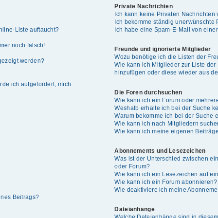
Private Nachrichten
Ich kann keine Privaten Nachrichten 
Ich bekomme ständig unerwünschte P
line-Liste auftaucht?
Ich habe eine Spam-E-Mail von einem
mmer noch falsch!
Freunde und ignorierte Mitglieder
Wozu benötige ich die Listen der Fre
gezeigt werden?
Wie kann ich Mitglieder zur Liste der
hinzufügen oder diese wieder aus de
rde ich aufgefordert, mich
Die Foren durchsuchen
Wie kann ich ein Forum oder mehrer
Weshalb erhalte ich bei der Suche k
Warum bekomme ich bei der Suche ei
Wie kann ich nach Mitgliedern such
Wie kann ich meine eigenen Beiträg
Abonnements und Lesezeichen
Was ist der Unterschied zwischen e
oder Forum?
Wie kann ich ein Lesezeichen auf e
Wie kann ich ein Forum abonnieren?
Wie deaktiviere ich meine Abonneme
ines Beitrags?
Dateianhänge
Welche Dateianhänge sind in diesem