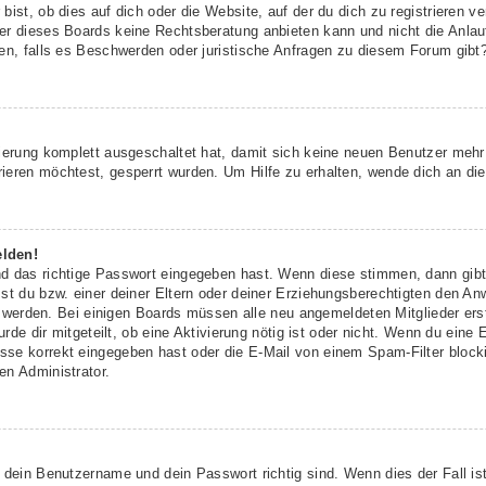
ist, ob dies auf dich oder die Website, auf der du dich zu registrieren ver
r dieses Boards keine Rechtsberatung anbieten kann und nicht die Anlaufs
den, falls es Beschwerden oder juristische Anfragen zu diesem Forum gibt
rierung komplett ausgeschaltet hat, damit sich keine neuen Benutzer meh
ieren möchtest, gesperrt wurden. Um Hilfe zu erhalten, wende dich an die
elden!
nd das richtige Passwort eingegeben hast. Wenn diese stimmen, dann gib
st du bzw. einer deiner Eltern oder deiner Erziehungsberechtigten den An
ert werden. Bei einigen Boards müssen alle neu angemeldeten Mitglieder er
urde dir mitgeteilt, ob eine Aktivierung nötig ist oder nicht. Wenn du eine 
se korrekt eingegeben hast oder die E-Mail von einem Spam-Filter blockie
en Administrator.
 dein Benutzername und dein Passwort richtig sind. Wenn dies der Fall is