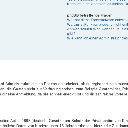
Kann ich eine Übersicht all meiner 
phpBB betreffende Fragen
Wer hat diese Forensoftware entwick
Warum ist Funktion x oder y nicht en
An wen soll ich mich wenden, falls 
gibt?
Wie kann ich einen Administrator de
rd-Administration dieses Forums entscheidet, ob du registriert sein musst
ionen, die Gästen nicht zur Verfügung stehen: zum Beispiel Avatarbilder, Pr
dir eine Anmeldung, da sie schnell erledigt ist und dir zahlreiche Vorteile 
ction Act of 1998 (deutsch: Gesetz zum Schutz der Privatsphäre von Kind
rsönliche Daten von Kindern unter 13 Jahren erheben, hierzu die Zustimm