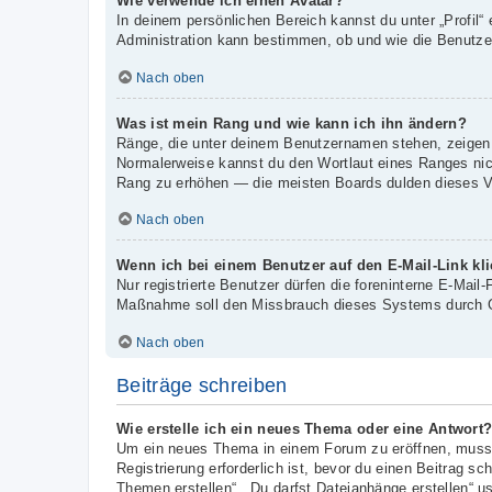
Wie verwende ich einen Avatar?
In deinem persönlichen Bereich kannst du unter „Profil“
Administration kann bestimmen, ob und wie die Benutzer
Nach oben
Was ist mein Rang und wie kann ich ihn ändern?
Ränge, die unter deinem Benutzernamen stehen, zeigen an
Normalerweise kannst du den Wortlaut eines Ranges nicht
Rang zu erhöhen — die meisten Boards dulden dieses Ve
Nach oben
Wenn ich bei einem Benutzer auf den E-Mail-Link kl
Nur registrierte Benutzer dürfen die foreninterne E-Mail
Maßnahme soll den Missbrauch dieses Systems durch G
Nach oben
Beiträge schreiben
Wie erstelle ich ein neues Thema oder eine Antwort
Um ein neues Thema in einem Forum zu eröffnen, musst 
Registrierung erforderlich ist, bevor du einen Beitrag s
Themen erstellen“, „Du darfst Dateianhänge erstellen“ u