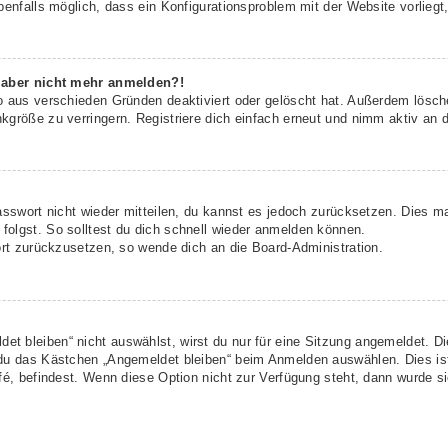
benfalls möglich, dass ein Konfigurationsproblem mit der Website vorliegt
h aber nicht mehr anmelden?!
o aus verschieden Gründen deaktiviert oder gelöscht hat. Außerdem lösche
größe zu verringern. Registriere dich einfach erneut und nimm aktiv an d
asswort nicht wieder mitteilen, du kannst es jedoch zurücksetzen. Dies m
olgst. So solltest du dich schnell wieder anmelden können.
ort zurückzusetzen, so wende dich an die Board-Administration.
t bleiben“ nicht auswählst, wirst du nur für eine Sitzung angemeldet. D
 du das Kästchen „Angemeldet bleiben“ beim Anmelden auswählen. Dies is
fé, befindest. Wenn diese Option nicht zur Verfügung steht, dann wurde s