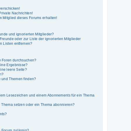
verschicken!
rivate Nachrichten!
 Mitglied dieses Forums erhalten!
unde und ignorierten Mitglieder?
 Freunde oder zur Liste der ignorierten Mitglieder
n Listen entfernen?
e Foren durchsuchen?
eine Ergebnisse?
ne leere Seite?
en?
e und Themen finden?
inem Lesezeichen und einem Abonnements für ein Thema
in Thema setzen oder ein Thema abonnieren?
nts?
 Forum zulässig?