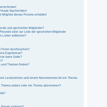
verschicken!
rivate Nachrichten!
 Mitglied dieses Forums erhalten!
unde und ignorierten Mitglieder?
 Freunde oder zur Liste der ignorierten Mitglieder
n Listen entfernen?
e Foren durchsuchen?
eine Ergebnisse?
ne leere Seite?
en?
e und Themen finden?
inem Lesezeichen und einem Abonnements für ein Thema
in Thema setzen oder ein Thema abonnieren?
nts?
 Forum zulässig?