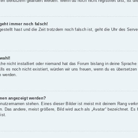
rten Benutzern geändert werden. Wenn du noch nicht registriert bist, ist die
 geht immer noch falsch!
gestellt hast und die Zeit trotzdem noch falsch ist, geht die Uhr des Serve
wahl!
he nicht installiert oder niemand hat das Forum bislang in deine Sprache 
alls es noch nicht existiert, würden wir uns freuen, wenn du es übersetze
 werden.
amen angezeigt werden?
enutzernamen stehen. Eines dieser Bilder ist meist mit deinem Rang verkn
 Das andere, meist größere, Bild wird auch als „Avatar“ bezeichnet. Es h
ist.