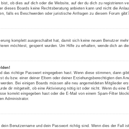
ist, ob dies auf dich oder die Website, auf der du dich zu registrieren ver
r dieses Boards keine Rechtsberatung anbieten kann und nicht die Anlaufs
den, falls es Beschwerden oder juristische Anfragen zu diesem Forum gibt
rierung komplett ausgeschaltet hat, damit sich keine neuen Benutzer meh
ieren möchtest, gesperrt wurden. Um Hilfe zu erhalten, wende dich an die
elden!
nd das richtige Passwort eingegeben hast. Wenn diese stimmen, dann gib
st du bzw. einer deiner Eltern oder deiner Erziehungsberechtigten den An
ert werden. Bei einigen Boards müssen alle neu angemeldeten Mitglieder er
urde dir mitgeteilt, ob eine Aktivierung nötig ist oder nicht. Wenn du eine 
se korrekt eingegeben hast oder die E-Mail von einem Spam-Filter blockie
en Administrator.
 dein Benutzername und dein Passwort richtig sind. Wenn dies der Fall is