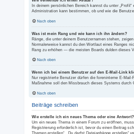
Wie verwende ich einen Avatar?
In deinem persönlichen Bereich kannst du unter „Profil“
Administration kann bestimmen, ob und wie die Benutzer
Nach oben
Was ist mein Rang und wie kann ich ihn ändern?
Ränge, die unter deinem Benutzernamen stehen, zeigen an
Normalerweise kannst du den Wortlaut eines Ranges nicht
Rang zu erhöhen — die meisten Boards dulden dieses Ve
Nach oben
Wenn ich bei einem Benutzer auf den E-Mail-Link kl
Nur registrierte Benutzer dürfen die foreninterne E-Mail
Maßnahme soll den Missbrauch dieses Systems durch G
Nach oben
Beiträge schreiben
Wie erstelle ich ein neues Thema oder eine Antwort
Um ein neues Thema in einem Forum zu eröffnen, musst 
Registrierung erforderlich ist, bevor du einen Beitrag s
Themen erstellen“, „Du darfst Dateianhänge erstellen“ u