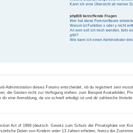
Kann ich eine Übersicht all meiner 
phpBB betreffende Fragen
Wer hat diese Forensoftware entwick
Warum ist Funktion x oder y nicht en
An wen soll ich mich wenden, falls 
gibt?
Wie kann ich einen Administrator de
rd-Administration dieses Forums entscheidet, ob du registriert sein musst
ionen, die Gästen nicht zur Verfügung stehen: zum Beispiel Avatarbilder, Pr
dir eine Anmeldung, da sie schnell erledigt ist und dir zahlreiche Vorteile 
ction Act of 1998 (deutsch: Gesetz zum Schutz der Privatsphäre von Kind
rsönliche Daten von Kindern unter 13 Jahren erheben, hierzu die Zustimm