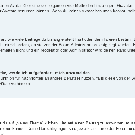
 einen Avatar über eine der folgenden vier Methoden hinzufügen: Gravatar
 Avatare benutzen können. Wenn du keinen Avatar benutzen kannst, sollte
, wie viele Beiträge du bislang erstellt hast oder identifizieren bestim
 direkt ändern, da sie von der Board-Administration festgelegt wurden. B
rhalten nicht und ein Moderator oder Administrator wird deinen Rang unt
icke, werde ich aufgefordert, mich anzumelden.
-Funktion für Nachrichten an andere Benutzer nutzen, falls diese von der B
äste verhindern.
?
du auf „Neues Thema“ klicken. Um auf einen Beitrag zu antworten, musst
chreiben kannst. Deine Berechtigungen sind jeweils am Ende der Foren- und
sw.