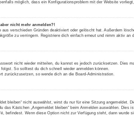
benfalls möglich, dass ein Konfigurationsproblem mit der Website vorliegt
h aber nicht mehr anmelden?!
o aus verschieden Gründen deaktiviert oder gelöscht hat. Außerdem lösche
größe zu verringern. Registriere dich einfach erneut und nimm aktiv an d
asswort nicht wieder mitteilen, du kannst es jedoch zurücksetzen. Dies m
olgst. So solltest du dich schnell wieder anmelden können.
ort zurückzusetzen, so wende dich an die Board-Administration.
t bleiben“ nicht auswählst, wirst du nur für eine Sitzung angemeldet. D
 du das Kästchen „Angemeldet bleiben“ beim Anmelden auswählen. Dies is
fé, befindest. Wenn diese Option nicht zur Verfügung steht, dann wurde s