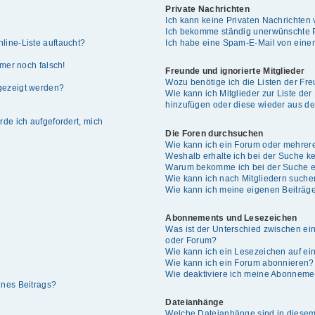
Private Nachrichten
Ich kann keine Privaten Nachrichten 
Ich bekomme ständig unerwünschte P
line-Liste auftaucht?
Ich habe eine Spam-E-Mail von einem
mmer noch falsch!
Freunde und ignorierte Mitglieder
Wozu benötige ich die Listen der Fre
gezeigt werden?
Wie kann ich Mitglieder zur Liste der
hinzufügen oder diese wieder aus de
rde ich aufgefordert, mich
Die Foren durchsuchen
Wie kann ich ein Forum oder mehrer
Weshalb erhalte ich bei der Suche k
Warum bekomme ich bei der Suche ei
Wie kann ich nach Mitgliedern such
Wie kann ich meine eigenen Beiträg
Abonnements und Lesezeichen
Was ist der Unterschied zwischen e
oder Forum?
Wie kann ich ein Lesezeichen auf e
Wie kann ich ein Forum abonnieren?
Wie deaktiviere ich meine Abonneme
ines Beitrags?
Dateianhänge
Welche Dateianhänge sind in diesem