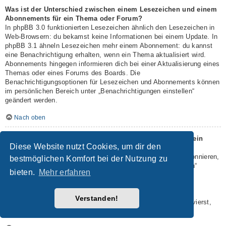
Was ist der Unterschied zwischen einem Lesezeichen und einem
Abonnements für ein Thema oder Forum?
In phpBB 3.0 funktionierten Lesezeichen ähnlich den Lesezeichen in
Web-Browsern: du bekamst keine Informationen bei einem Update. In
phpBB 3.1 ähneln Lesezeichen mehr einem Abonnement: du kannst
eine Benachrichtigung erhalten, wenn ein Thema aktualisiert wird.
Abonnements hingegen informieren dich bei einer Aktualisierung eines
Themas oder eines Forums des Boards. Die
Benachrichtigungsoptionen für Lesezeichen und Abonnements können
im persönlichen Bereich unter „Benachrichtigungen einstellen“
geändert werden.
Nach oben
Wie kann ich ein Lesezeichen auf ein Thema setzen oder ein
Diese Website nutzt Cookies, um dir den
Thema abonnieren?
Du kannst ein Lesezeichen auf ein Thema setzen oder es abonnieren,
bestmöglichen Komfort bei der Nutzung zu
in dem du die entsprechende Option in den „Themen-Optionen“
bieten.
Mehr erfahren
auswählst, die sich normalerweise ober- und unterhalb des
Diskussionsverlaufs des Themas befinden.
Wenn du bei der Antwort auf ein Thema die Option „Mich
Verstanden!
benachrichtigen, sobald eine Antwort geschrieben wurde“ aktivierst,
wird das Thema ebenfalls für dich abonniert.