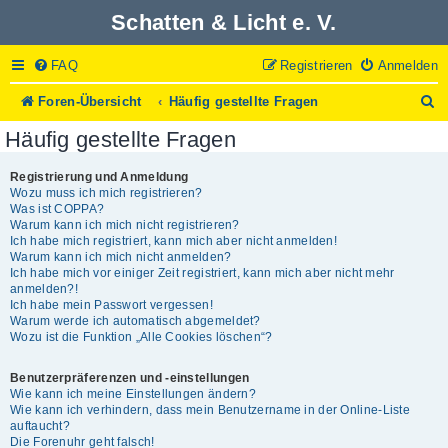
Schatten & Licht e. V.
FAQ
Registrieren
Anmelden
S
Foren-Übersicht
Häufig gestellte Fragen
u
Häufig gestellte Fragen
c
h
e
Registrierung und Anmeldung
Wozu muss ich mich registrieren?
Was ist COPPA?
Warum kann ich mich nicht registrieren?
Ich habe mich registriert, kann mich aber nicht anmelden!
Warum kann ich mich nicht anmelden?
Ich habe mich vor einiger Zeit registriert, kann mich aber nicht mehr
anmelden?!
Ich habe mein Passwort vergessen!
Warum werde ich automatisch abgemeldet?
Wozu ist die Funktion „Alle Cookies löschen“?
Benutzerpräferenzen und -einstellungen
Wie kann ich meine Einstellungen ändern?
Wie kann ich verhindern, dass mein Benutzername in der Online-Liste
auftaucht?
Die Forenuhr geht falsch!