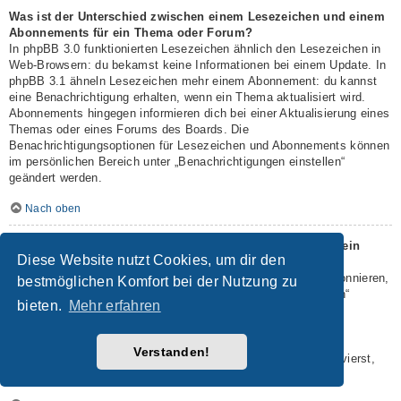
Was ist der Unterschied zwischen einem Lesezeichen und einem
Abonnements für ein Thema oder Forum?
In phpBB 3.0 funktionierten Lesezeichen ähnlich den Lesezeichen in
Web-Browsern: du bekamst keine Informationen bei einem Update. In
phpBB 3.1 ähneln Lesezeichen mehr einem Abonnement: du kannst
eine Benachrichtigung erhalten, wenn ein Thema aktualisiert wird.
Abonnements hingegen informieren dich bei einer Aktualisierung eines
Themas oder eines Forums des Boards. Die
Benachrichtigungsoptionen für Lesezeichen und Abonnements können
im persönlichen Bereich unter „Benachrichtigungen einstellen“
geändert werden.
Nach oben
Wie kann ich ein Lesezeichen auf ein Thema setzen oder ein
Diese Website nutzt Cookies, um dir den
Thema abonnieren?
Du kannst ein Lesezeichen auf ein Thema setzen oder es abonnieren,
bestmöglichen Komfort bei der Nutzung zu
in dem du die entsprechende Option in den „Themen-Optionen“
bieten.
Mehr erfahren
auswählst, die sich normalerweise ober- und unterhalb des
Diskussionsverlaufs des Themas befinden.
Wenn du bei der Antwort auf ein Thema die Option „Mich
Verstanden!
benachrichtigen, sobald eine Antwort geschrieben wurde“ aktivierst,
wird das Thema ebenfalls für dich abonniert.