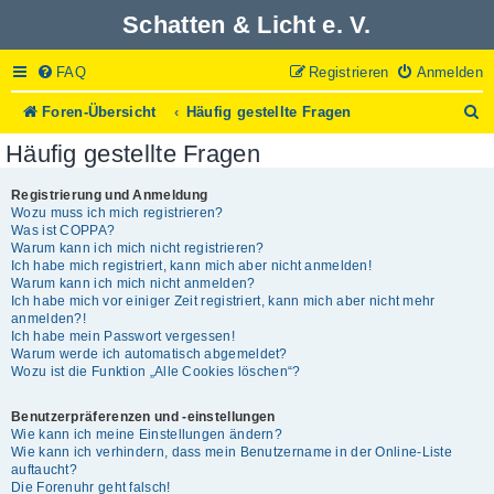
Schatten & Licht e. V.
FAQ
Registrieren
Anmelden
S
Foren-Übersicht
Häufig gestellte Fragen
u
Häufig gestellte Fragen
c
h
e
Registrierung und Anmeldung
Wozu muss ich mich registrieren?
Was ist COPPA?
Warum kann ich mich nicht registrieren?
Ich habe mich registriert, kann mich aber nicht anmelden!
Warum kann ich mich nicht anmelden?
Ich habe mich vor einiger Zeit registriert, kann mich aber nicht mehr
anmelden?!
Ich habe mein Passwort vergessen!
Warum werde ich automatisch abgemeldet?
Wozu ist die Funktion „Alle Cookies löschen“?
Benutzerpräferenzen und -einstellungen
Wie kann ich meine Einstellungen ändern?
Wie kann ich verhindern, dass mein Benutzername in der Online-Liste
auftaucht?
Die Forenuhr geht falsch!