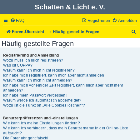
Schatten & Licht e. V.
FAQ
Registrieren
Anmelden
S
Foren-Übersicht
Häufig gestellte Fragen
u
Häufig gestellte Fragen
c
h
e
Registrierung und Anmeldung
Wozu muss ich mich registrieren?
Was ist COPPA?
Warum kann ich mich nicht registrieren?
Ich habe mich registriert, kann mich aber nicht anmelden!
Warum kann ich mich nicht anmelden?
Ich habe mich vor einiger Zeit registriert, kann mich aber nicht mehr
anmelden?!
Ich habe mein Passwort vergessen!
Warum werde ich automatisch abgemeldet?
Wozu ist die Funktion „Alle Cookies löschen“?
Benutzerpräferenzen und -einstellungen
Wie kann ich meine Einstellungen ändern?
Wie kann ich verhindern, dass mein Benutzername in der Online-Liste
auftaucht?
Die Forenuhr geht falsch!