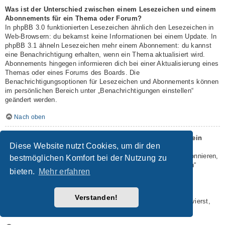
Was ist der Unterschied zwischen einem Lesezeichen und einem
Abonnements für ein Thema oder Forum?
In phpBB 3.0 funktionierten Lesezeichen ähnlich den Lesezeichen in
Web-Browsern: du bekamst keine Informationen bei einem Update. In
phpBB 3.1 ähneln Lesezeichen mehr einem Abonnement: du kannst
eine Benachrichtigung erhalten, wenn ein Thema aktualisiert wird.
Abonnements hingegen informieren dich bei einer Aktualisierung eines
Themas oder eines Forums des Boards. Die
Benachrichtigungsoptionen für Lesezeichen und Abonnements können
im persönlichen Bereich unter „Benachrichtigungen einstellen“
geändert werden.
Nach oben
Wie kann ich ein Lesezeichen auf ein Thema setzen oder ein
Diese Website nutzt Cookies, um dir den
Thema abonnieren?
Du kannst ein Lesezeichen auf ein Thema setzen oder es abonnieren,
bestmöglichen Komfort bei der Nutzung zu
in dem du die entsprechende Option in den „Themen-Optionen“
bieten.
Mehr erfahren
auswählst, die sich normalerweise ober- und unterhalb des
Diskussionsverlaufs des Themas befinden.
Wenn du bei der Antwort auf ein Thema die Option „Mich
Verstanden!
benachrichtigen, sobald eine Antwort geschrieben wurde“ aktivierst,
wird das Thema ebenfalls für dich abonniert.