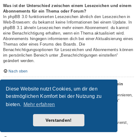
Was ist der Unterschied zwischen einem Lesezeichen und einem
Abonnements für ein Thema oder Forum?
In phpBB 3.0 funktionierten Lesezeichen ähnlich den Lesezeichen in
Web-Browsern: du bekamst keine Informationen bei einem Update. In
phpBB 3.1 ähneln Lesezeichen mehr einem Abonnement: du kannst
eine Benachrichtigung erhalten, wenn ein Thema aktualisiert wird.
Abonnements hingegen informieren dich bei einer Aktualisierung eines
Themas oder eines Forums des Boards. Die
Benachrichtigungsoptionen für Lesezeichen und Abonnements können
im persönlichen Bereich unter „Benachrichtigungen einstellen“
geändert werden.
Nach oben
Wie kann ich ein Lesezeichen auf ein Thema setzen oder ein
Diese Website nutzt Cookies, um dir den
Thema abonnieren?
Du kannst ein Lesezeichen auf ein Thema setzen oder es abonnieren,
bestmöglichen Komfort bei der Nutzung zu
in dem du die entsprechende Option in den „Themen-Optionen“
bieten.
Mehr erfahren
auswählst, die sich normalerweise ober- und unterhalb des
Diskussionsverlaufs des Themas befinden.
Wenn du bei der Antwort auf ein Thema die Option „Mich
Verstanden!
benachrichtigen, sobald eine Antwort geschrieben wurde“ aktivierst,
wird das Thema ebenfalls für dich abonniert.