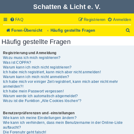
Schatten & Licht e. V.
FAQ
Registrieren
Anmelden
S
Foren-Übersicht
Häufig gestellte Fragen
u
Häufig gestellte Fragen
c
h
e
Registrierung und Anmeldung
Wozu muss ich mich registrieren?
Was ist COPPA?
Warum kann ich mich nicht registrieren?
Ich habe mich registriert, kann mich aber nicht anmelden!
Warum kann ich mich nicht anmelden?
Ich habe mich vor einiger Zeit registriert, kann mich aber nicht mehr
anmelden?!
Ich habe mein Passwort vergessen!
Warum werde ich automatisch abgemeldet?
Wozu ist die Funktion „Alle Cookies löschen“?
Benutzerpräferenzen und -einstellungen
Wie kann ich meine Einstellungen ändern?
Wie kann ich verhindern, dass mein Benutzername in der Online-Liste
auftaucht?
Die Forenuhr geht falsch!