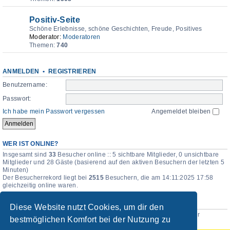
Positiv-Seite
Schöne Erlebnisse, schöne Geschichten, Freude, Positives
Moderator:
Moderatoren
Themen:
740
ANMELDEN
•
REGISTRIEREN
Benutzername:
Passwort:
Ich habe mein Passwort vergessen
Angemeldet bleiben
WER IST ONLINE?
Insgesamt sind
33
Besucher online :: 5 sichtbare Mitglieder, 0 unsichtbare
Mitglieder und 28 Gäste (basierend auf den aktiven Besuchern der letzten 5
Minuten)
Der Besucherrekord liegt bei
2515
Besuchern, die am 14:11:2025 17:58
gleichzeitig online waren.
STATISTIK
Diese Website nutzt Cookies, um dir den
Beiträge insgesamt
115444
• Themen insgesamt
15625
• Mitglieder
bestmöglichen Komfort bei der Nutzung zu
insgesamt
185
• Unser neuestes Mitglied:
Elina_Maria