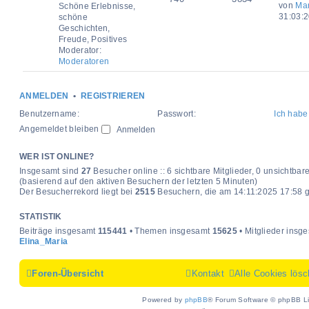
von
Mar
Schöne Erlebnisse,
31:03:
schöne
Geschichten,
Freude, Positives
Moderator:
Moderatoren
ANMELDEN
•
REGISTRIEREN
Benutzername:
Passwort:
Ich habe
Angemeldet bleiben
WER IST ONLINE?
Insgesamt sind
27
Besucher online :: 6 sichtbare Mitglieder, 0 unsichtbar
(basierend auf den aktiven Besuchern der letzten 5 Minuten)
Der Besucherrekord liegt bei
2515
Besuchern, die am 14:11:2025 17:58 gl
STATISTIK
Beiträge insgesamt
115441
• Themen insgesamt
15625
• Mitglieder insg
Elina_Maria
Foren-Übersicht
Kontakt
Alle Cookies lös
Powered by
phpBB
® Forum Software © phpBB Li