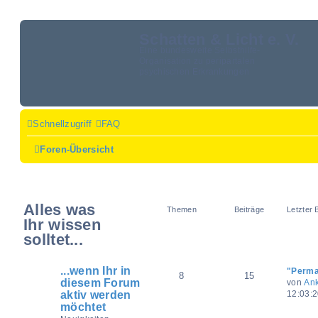
Schatten & Licht e. V.
Eine bundesweite Selbsthilfe-
Organisation zu peripartalen
psychischen Erkrankungen
Schnellzugriff
FAQ
Foren-Übersicht
Alles was
Themen
Beiträge
Letzter 
Ihr wissen
solltet...
...wenn Ihr in
"Perma
8
15
diesem Forum
von
An
aktiv werden
12:03:
möchtet