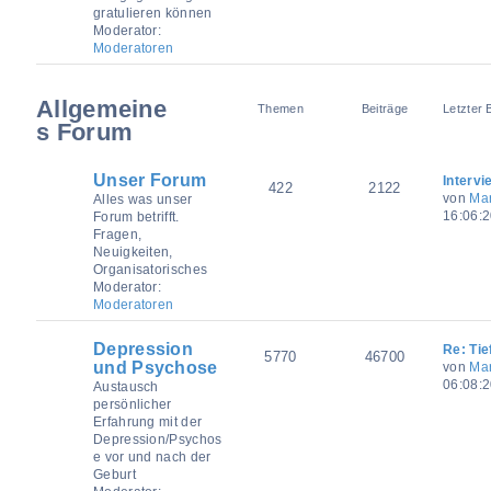
gratulieren können
Moderator:
Moderatoren
Allgemeine
Themen
Beiträge
Letzter 
s Forum
Unser Forum
Interv
422
2122
von
Mar
Alles was unser
16:06:
Forum betrifft.
Fragen,
Neuigkeiten,
Organisatorisches
Moderator:
Moderatoren
Depression
Re: Tie
5770
46700
und Psychose
von
Mar
06:08:
Austausch
persönlicher
Erfahrung mit der
Depression/Psychos
e vor und nach der
Geburt