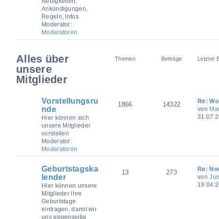
Neuigkeiten,
Ankündigungen,
Regeln, Infos
Moderator:
Moderatoren
Alles über
Themen
Beiträge
Letzter 
unsere
Mitglieder
Vorstellungsru
Re: Wo
1866
14322
nde
von
Mar
31:07:
Hier können sich
unsere Mitglieder
vorstellen
Moderator:
Moderatoren
Geburtstagska
Re: No
13
273
lender
von
Ju
19:04:
Hier können unsere
Mitglieder ihre
Geburtstage
eintragen, damit wir
uns gegenseitig