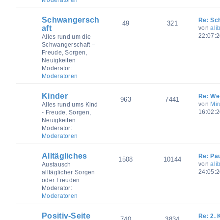
Schwangersch
Re: Sc
49
321
aft
von
ali
22:07:
Alles rund um die
Schwangerschaft –
Freude, Sorgen,
Neuigkeiten
Moderator:
Moderatoren
Kinder
Re: We
963
7441
von
Mir
Alles rund ums Kind
16:02:
- Freude, Sorgen,
Neuigkeiten
Moderator:
Moderatoren
Alltägliches
Re: Pau
1508
10144
von
ali
Austausch
24:05:2
alltäglicher Sorgen
oder Freuden
Moderator:
Moderatoren
Positiv-Seite
Re: 2. 
740
3834