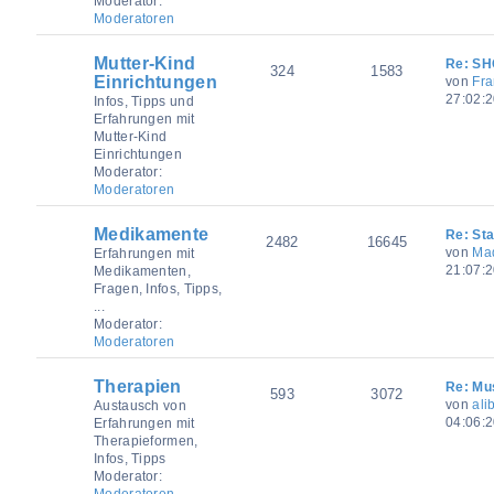
Moderator:
Moderatoren
Mutter-Kind
Re: SH
324
1583
Einrichtungen
von
Fra
27:02:2
Infos, Tipps und
Erfahrungen mit
Mutter-Kind
Einrichtungen
Moderator:
Moderatoren
Medikamente
Re: St
2482
16645
von
Ma
Erfahrungen mit
21:07:
Medikamenten,
Fragen, Infos, Tipps,
...
Moderator:
Moderatoren
Therapien
Re: Mu
593
3072
von
ali
Austausch von
04:06:2
Erfahrungen mit
Therapieformen,
Infos, Tipps
Moderator:
Moderatoren