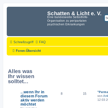
Schatten & Licht e. V.
Eine bundesweite Selbsthilfe-
Organisation zu peripartalen
psychischen Erkrankungen
Schnellzugriff
FAQ
Foren-Übersicht
Alles was
Themen
Beiträge
Letzter 
Ihr wissen
solltet...
...wenn Ihr in
"Perma
8
15
diesem Forum
von
An
aktiv werden
12:03:
möchtet