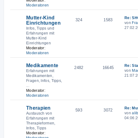
Moderator:
Moderatoren
Mutter-Kind
Re: SH
324
1583
Einrichtungen
von
Fra
27:02:2
Infos, Tipps und
Erfahrungen mit
Mutter-Kind
Einrichtungen
Moderator:
Moderatoren
Medikamente
Re: St
2482
16645
von
Ma
Erfahrungen mit
21:07:
Medikamenten,
Fragen, Infos, Tipps,
...
Moderator:
Moderatoren
Therapien
Re: Mu
593
3072
von
ali
Austausch von
04:06:2
Erfahrungen mit
Therapieformen,
Infos, Tipps
Moderator:
Moderatoren