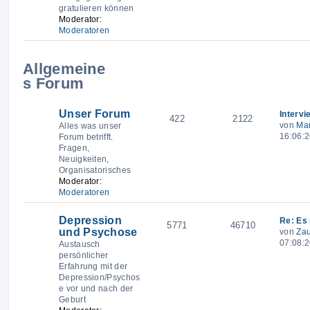
gratulieren können
Moderator:
Moderatoren
Allgemeine
Themen
Beiträge
Letzter 
s Forum
Unser Forum
Interv
422
2122
von
Mar
Alles was unser
16:06:
Forum betrifft.
Fragen,
Neuigkeiten,
Organisatorisches
Moderator:
Moderatoren
Depression
Re: Es 
5771
46710
und Psychose
von
Za
07:08:
Austausch
persönlicher
Erfahrung mit der
Depression/Psychos
e vor und nach der
Geburt