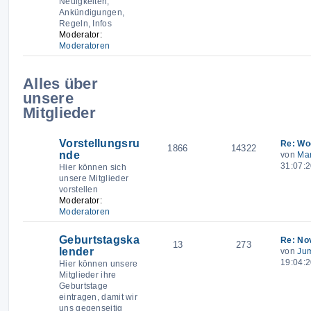
Neuigkeiten,
Ankündigungen,
Regeln, Infos
Moderator:
Moderatoren
Alles über
Themen
Beiträge
Letzter 
unsere
Mitglieder
Vorstellungsru
Re: Wo
1866
14322
nde
von
Mar
31:07:
Hier können sich
unsere Mitglieder
vorstellen
Moderator:
Moderatoren
Geburtstagska
Re: No
13
273
lender
von
Ju
19:04:
Hier können unsere
Mitglieder ihre
Geburtstage
eintragen, damit wir
uns gegenseitig