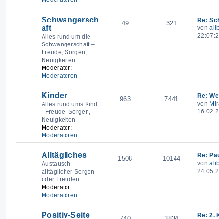
Schwangersch
Re: Sc
49
321
aft
von
ali
22:07:
Alles rund um die
Schwangerschaft –
Freude, Sorgen,
Neuigkeiten
Moderator:
Moderatoren
Kinder
Re: We
963
7441
von
Mir
Alles rund ums Kind
16:02:
- Freude, Sorgen,
Neuigkeiten
Moderator:
Moderatoren
Alltägliches
Re: Pau
1508
10144
von
ali
Austausch
24:05:2
alltäglicher Sorgen
oder Freuden
Moderator:
Moderatoren
Positiv-Seite
Re: 2. 
740
3834