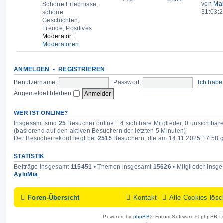
von
Mar
Schöne Erlebnisse,
31:03:
schöne
Geschichten,
Freude, Positives
Moderator:
Moderatoren
ANMELDEN
•
REGISTRIEREN
Benutzername:
Passwort:
Ich habe
Angemeldet bleiben
WER IST ONLINE?
Insgesamt sind
25
Besucher online :: 4 sichtbare Mitglieder, 0 unsichtbar
(basierend auf den aktiven Besuchern der letzten 5 Minuten)
Der Besucherrekord liegt bei
2515
Besuchern, die am 14:11:2025 17:58 gl
STATISTIK
Beiträge insgesamt
115451
• Themen insgesamt
15626
• Mitglieder insg
AyloMia
Foren-Übersicht
Kontakt
Alle Cookies lös
Powered by
phpBB
® Forum Software © phpBB Li