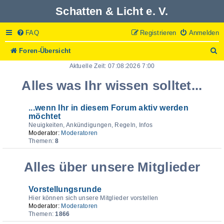
Schatten & Licht e. V.
FAQ
Registrieren
Anmelden
S
Foren-Übersicht
u
Aktuelle Zeit: 07:08:2026 7:00
c
h
Alles was Ihr wissen solltet...
e
...wenn Ihr in diesem Forum aktiv werden
möchtet
Neuigkeiten, Ankündigungen, Regeln, Infos
Moderator:
Moderatoren
Themen:
8
Alles über unsere Mitglieder
Vorstellungsrunde
Hier können sich unsere Mitglieder vorstellen
Moderator:
Moderatoren
Themen:
1866