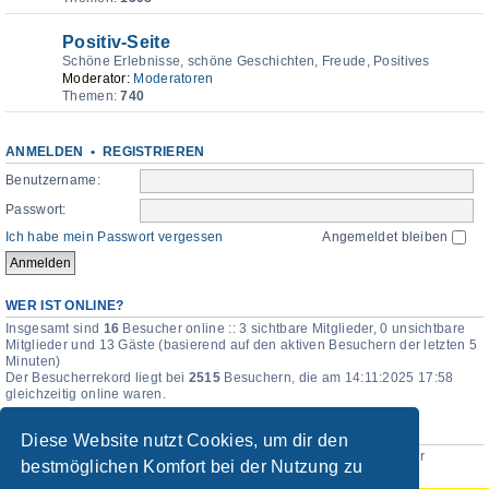
Positiv-Seite
Schöne Erlebnisse, schöne Geschichten, Freude, Positives
Moderator:
Moderatoren
Themen:
740
ANMELDEN
•
REGISTRIEREN
Benutzername:
Passwort:
Ich habe mein Passwort vergessen
Angemeldet bleiben
WER IST ONLINE?
Insgesamt sind
16
Besucher online :: 3 sichtbare Mitglieder, 0 unsichtbare
Mitglieder und 13 Gäste (basierend auf den aktiven Besuchern der letzten 5
Minuten)
Der Besucherrekord liegt bei
2515
Besuchern, die am 14:11:2025 17:58
gleichzeitig online waren.
STATISTIK
Diese Website nutzt Cookies, um dir den
Beiträge insgesamt
115444
• Themen insgesamt
15625
• Mitglieder
bestmöglichen Komfort bei der Nutzung zu
insgesamt
185
• Unser neuestes Mitglied:
Elina_Maria