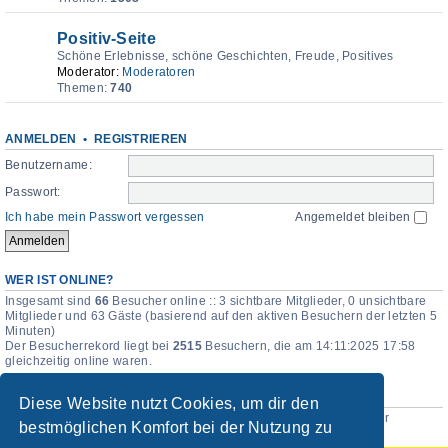
Positiv-Seite
Schöne Erlebnisse, schöne Geschichten, Freude, Positives
Moderator:
Moderatoren
Themen:
740
ANMELDEN
•
REGISTRIEREN
Benutzername:
Passwort:
Ich habe mein Passwort vergessen
Angemeldet bleiben
WER IST ONLINE?
Insgesamt sind
66
Besucher online :: 3 sichtbare Mitglieder, 0 unsichtbare
Mitglieder und 63 Gäste (basierend auf den aktiven Besuchern der letzten 5
Minuten)
Der Besucherrekord liegt bei
2515
Besuchern, die am 14:11:2025 17:58
gleichzeitig online waren.
STATISTIK
Diese Website nutzt Cookies, um dir den
Beiträge insgesamt
115440
• Themen insgesamt
15625
• Mitglieder
bestmöglichen Komfort bei der Nutzung zu
insgesamt
185
• Unser neuestes Mitglied:
Elina_Maria