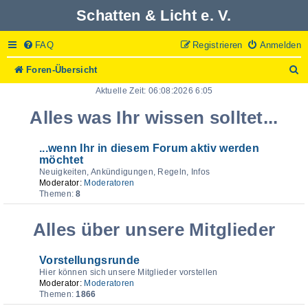
Schatten & Licht e. V.
FAQ
Registrieren
Anmelden
S
Foren-Übersicht
u
Aktuelle Zeit: 06:08:2026 6:05
c
h
Alles was Ihr wissen solltet...
e
...wenn Ihr in diesem Forum aktiv werden
möchtet
Neuigkeiten, Ankündigungen, Regeln, Infos
Moderator:
Moderatoren
Themen:
8
Alles über unsere Mitglieder
Vorstellungsrunde
Hier können sich unsere Mitglieder vorstellen
Moderator:
Moderatoren
Themen:
1866