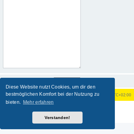
Diese Website nutzt Cookies, um dir den
bestmöglichen Komfort bei der Nutzung zu
Foren-Übersicht
Alle Zeiten sind
UTC+02:00
bieten.
Mehr erfahren
Powered by
phpBB
® Forum Software © phpBB Limited
Deutsche Übersetzung durch
phpBB.de
Verstanden!
Datenschutz
|
Nutzungsbedingungen