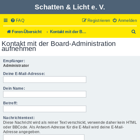
Schatten & Licht e. V.
FAQ
Registrieren
Anmelden
S
Foren-Übersicht
Kontakt mit der Board-Administration aufnehmen
u
Kontakt mit der Board-Administration
c
aufnehmen
h
e
Empfänger:
Administrator
Deine E-Mail-Adresse:
Dein Name:
Betreff:
Nachrichtentext:
Diese Nachricht wird als reiner Text verschickt, verwende daher kein HTML
oder BBCode. Als Antwort-Adresse für die E-Mail wird deine E-Mail-
Adresse angegeben.