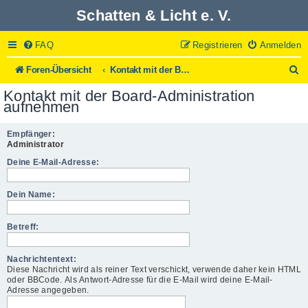
Schatten & Licht e. V.
FAQ
Registrieren
Anmelden
S
Foren-Übersicht
Kontakt mit der Board-Administration aufnehmen
u
Kontakt mit der Board-Administration
c
aufnehmen
h
e
Empfänger:
Administrator
Deine E-Mail-Adresse:
Dein Name:
Betreff:
Nachrichtentext:
Diese Nachricht wird als reiner Text verschickt, verwende daher kein HTML
oder BBCode. Als Antwort-Adresse für die E-Mail wird deine E-Mail-
Adresse angegeben.