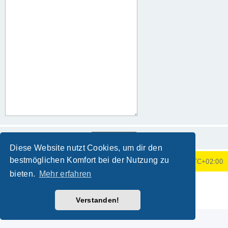
Diese Website nutzt Cookies, um dir den
bestmöglichen Komfort bei der Nutzung zu
Foren-Übersicht
Alle Zeiten sind
UTC+02:00
bieten.
Mehr erfahren
Powered by
phpBB
® Forum Software © phpBB Limited
Deutsche Übersetzung durch
phpBB.de
Verstanden!
Datenschutz
|
Nutzungsbedingungen