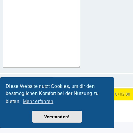
Diese Website nutzt Cookies, um dir den
bestmöglichen Komfort bei der Nutzung zu
Foren-Übersicht
Alle Zeiten sind
UTC+02:00
bieten.
Mehr erfahren
Powered by
phpBB
® Forum Software © phpBB Limited
Deutsche Übersetzung durch
phpBB.de
Verstanden!
Datenschutz
|
Nutzungsbedingungen