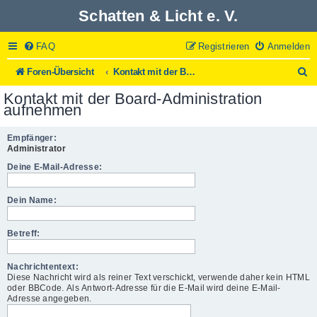
Schatten & Licht e. V.
FAQ
Registrieren
Anmelden
S
Foren-Übersicht
Kontakt mit der Board-Administration aufnehmen
u
Kontakt mit der Board-Administration
c
aufnehmen
h
e
Empfänger:
Administrator
Deine E-Mail-Adresse:
Dein Name:
Betreff:
Nachrichtentext:
Diese Nachricht wird als reiner Text verschickt, verwende daher kein HTML
oder BBCode. Als Antwort-Adresse für die E-Mail wird deine E-Mail-
Adresse angegeben.