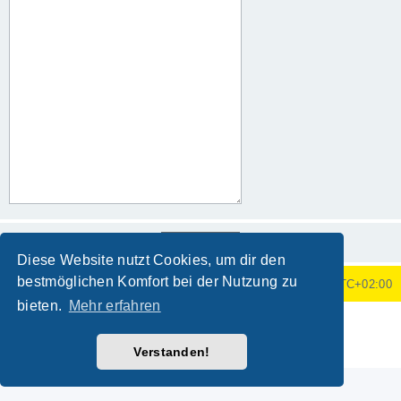
Diese Website nutzt Cookies, um dir den
bestmöglichen Komfort bei der Nutzung zu
Foren-Übersicht
Alle Zeiten sind
UTC+02:00
bieten.
Mehr erfahren
Powered by
phpBB
® Forum Software © phpBB Limited
Deutsche Übersetzung durch
phpBB.de
Verstanden!
Datenschutz
|
Nutzungsbedingungen