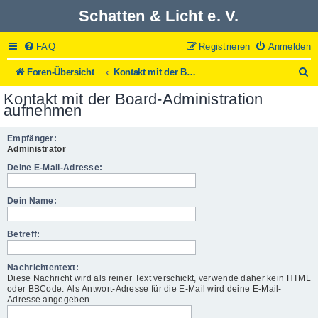
Schatten & Licht e. V.
FAQ
Registrieren
Anmelden
S
Foren-Übersicht
Kontakt mit der Board-Administration aufnehmen
u
Kontakt mit der Board-Administration
c
aufnehmen
h
e
Empfänger:
Administrator
Deine E-Mail-Adresse:
Dein Name:
Betreff:
Nachrichtentext:
Diese Nachricht wird als reiner Text verschickt, verwende daher kein HTML
oder BBCode. Als Antwort-Adresse für die E-Mail wird deine E-Mail-
Adresse angegeben.