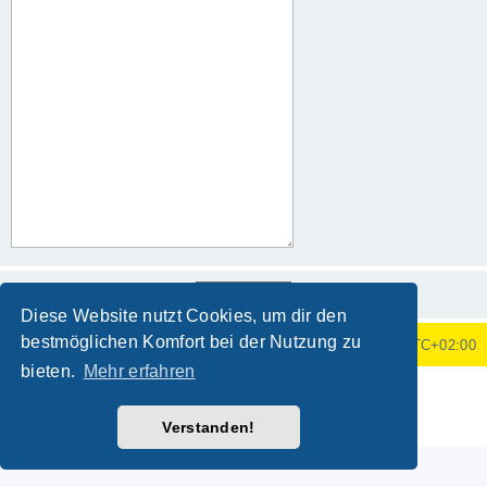
Diese Website nutzt Cookies, um dir den
bestmöglichen Komfort bei der Nutzung zu
Foren-Übersicht
Alle Zeiten sind
UTC+02:00
bieten.
Mehr erfahren
Powered by
phpBB
® Forum Software © phpBB Limited
Deutsche Übersetzung durch
phpBB.de
Verstanden!
Datenschutz
|
Nutzungsbedingungen