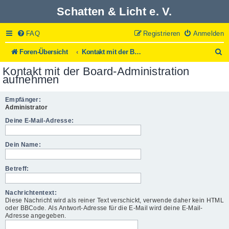
Schatten & Licht e. V.
FAQ
Registrieren
Anmelden
S
Foren-Übersicht
Kontakt mit der Board-Administration aufnehmen
u
Kontakt mit der Board-Administration
c
aufnehmen
h
e
Empfänger:
Administrator
Deine E-Mail-Adresse:
Dein Name:
Betreff:
Nachrichtentext:
Diese Nachricht wird als reiner Text verschickt, verwende daher kein HTML
oder BBCode. Als Antwort-Adresse für die E-Mail wird deine E-Mail-
Adresse angegeben.