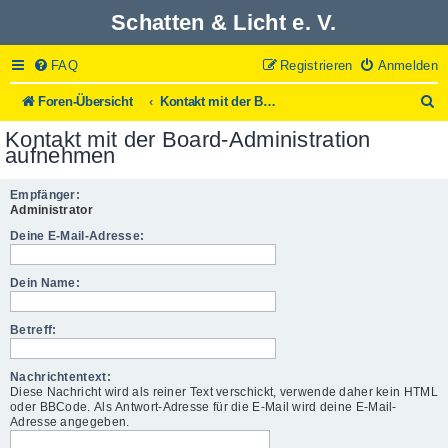
Schatten & Licht e. V.
FAQ
Registrieren
Anmelden
S
Foren-Übersicht
Kontakt mit der Board-Administration aufnehmen
u
Kontakt mit der Board-Administration
c
aufnehmen
h
e
Empfänger:
Administrator
Deine E-Mail-Adresse:
Dein Name:
Betreff:
Nachrichtentext:
Diese Nachricht wird als reiner Text verschickt, verwende daher kein HTML
oder BBCode. Als Antwort-Adresse für die E-Mail wird deine E-Mail-
Adresse angegeben.