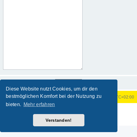
Diese Website nutzt Cookies, um dir den
bestmöglichen Komfort bei der Nutzung zu
Foren-Übersicht
Alle Zeiten sind
UTC+02:00
bieten.
Mehr erfahren
Powered by
phpBB
® Forum Software © phpBB Limited
Deutsche Übersetzung durch
phpBB.de
Verstanden!
Datenschutz
|
Nutzungsbedingungen