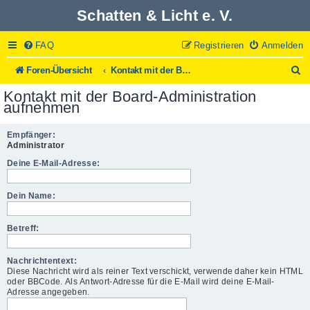
Schatten & Licht e. V.
FAQ
Registrieren
Anmelden
S
Foren-Übersicht
Kontakt mit der Board-Administration aufnehmen
u
Kontakt mit der Board-Administration
c
aufnehmen
h
e
Empfänger:
Administrator
Deine E-Mail-Adresse:
Dein Name:
Betreff:
Nachrichtentext:
Diese Nachricht wird als reiner Text verschickt, verwende daher kein HTML
oder BBCode. Als Antwort-Adresse für die E-Mail wird deine E-Mail-
Adresse angegeben.