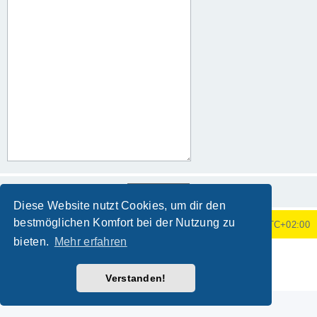
Diese Website nutzt Cookies, um dir den
bestmöglichen Komfort bei der Nutzung zu
Foren-Übersicht
Alle Zeiten sind
UTC+02:00
bieten.
Mehr erfahren
Powered by
phpBB
® Forum Software © phpBB Limited
Deutsche Übersetzung durch
phpBB.de
Verstanden!
Datenschutz
|
Nutzungsbedingungen