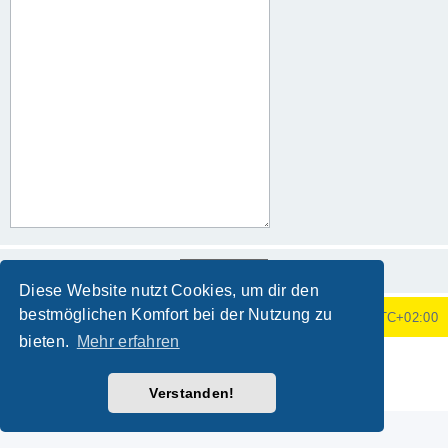
Diese Website nutzt Cookies, um dir den
bestmöglichen Komfort bei der Nutzung zu
Foren-Übersicht
Alle Zeiten sind
UTC+02:00
bieten.
Mehr erfahren
Powered by
phpBB
® Forum Software © phpBB Limited
Deutsche Übersetzung durch
phpBB.de
Verstanden!
Datenschutz
|
Nutzungsbedingungen