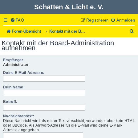
Schatten & Licht e. V.
FAQ
Registrieren
Anmelden
S
Foren-Übersicht
Kontakt mit der Board-Administration aufnehmen
u
Kontakt mit der Board-Administration
c
aufnehmen
h
e
Empfänger:
Administrator
Deine E-Mail-Adresse:
Dein Name:
Betreff:
Nachrichtentext:
Diese Nachricht wird als reiner Text verschickt, verwende daher kein HTML
oder BBCode. Als Antwort-Adresse für die E-Mail wird deine E-Mail-
Adresse angegeben.