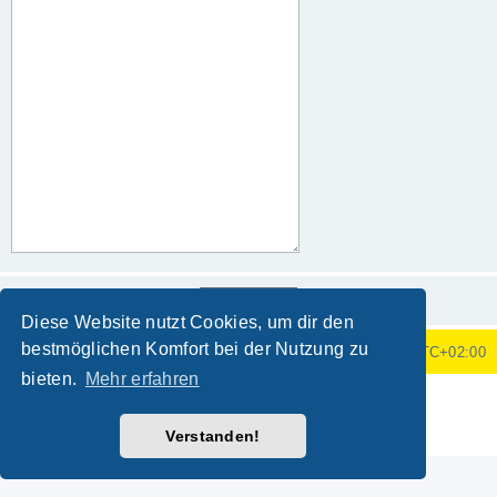
Diese Website nutzt Cookies, um dir den
bestmöglichen Komfort bei der Nutzung zu
Foren-Übersicht
Alle Zeiten sind
UTC+02:00
bieten.
Mehr erfahren
Powered by
phpBB
® Forum Software © phpBB Limited
Deutsche Übersetzung durch
phpBB.de
Verstanden!
Datenschutz
|
Nutzungsbedingungen