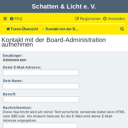
Schatten & Licht e. V.
FAQ
Registrieren
Anmelden
S
Foren-Übersicht
Kontakt mit der Board-Administration aufnehmen
u
Kontakt mit der Board-Administration
c
aufnehmen
h
e
Empfänger:
Administrator
Deine E-Mail-Adresse:
Dein Name:
Betreff:
Nachrichtentext:
Diese Nachricht wird als reiner Text verschickt, verwende daher kein HTML
oder BBCode. Als Antwort-Adresse für die E-Mail wird deine E-Mail-
Adresse angegeben.