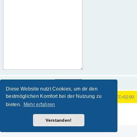
Diese Website nutzt Cookies, um dir den
bestmöglichen Komfort bei der Nutzung zu
Foren-Übersicht
Alle Zeiten sind
UTC+02:00
bieten.
Mehr erfahren
Powered by
phpBB
® Forum Software © phpBB Limited
Deutsche Übersetzung durch
phpBB.de
Verstanden!
Datenschutz
|
Nutzungsbedingungen