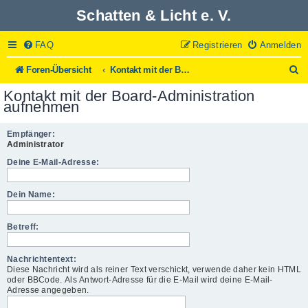
Schatten & Licht e. V.
FAQ
Registrieren
Anmelden
S
Foren-Übersicht
Kontakt mit der Board-Administration aufnehmen
u
Kontakt mit der Board-Administration
c
aufnehmen
h
e
Empfänger:
Administrator
Deine E-Mail-Adresse:
Dein Name:
Betreff:
Nachrichtentext:
Diese Nachricht wird als reiner Text verschickt, verwende daher kein HTML
oder BBCode. Als Antwort-Adresse für die E-Mail wird deine E-Mail-
Adresse angegeben.