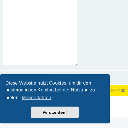
Diese Website nutzt Cookies, um dir den
bestmöglichen Komfort bei der Nutzung zu
Foren-Übersicht
Alle Zeiten sind
UTC+02:00
bieten.
Mehr erfahren
Powered by
phpBB
® Forum Software © phpBB Limited
Deutsche Übersetzung durch
phpBB.de
Verstanden!
Datenschutz
|
Nutzungsbedingungen