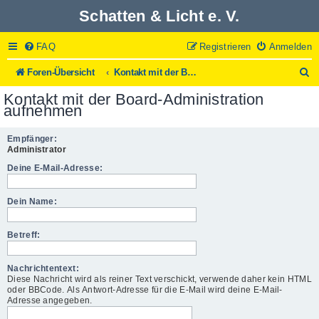
Schatten & Licht e. V.
FAQ
Registrieren
Anmelden
S
Foren-Übersicht
Kontakt mit der Board-Administration aufnehmen
u
Kontakt mit der Board-Administration
c
aufnehmen
h
e
Empfänger:
Administrator
Deine E-Mail-Adresse:
Dein Name:
Betreff:
Nachrichtentext:
Diese Nachricht wird als reiner Text verschickt, verwende daher kein HTML
oder BBCode. Als Antwort-Adresse für die E-Mail wird deine E-Mail-
Adresse angegeben.