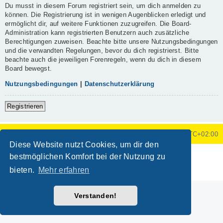
Du musst in diesem Forum registriert sein, um dich anmelden zu
können. Die Registrierung ist in wenigen Augenblicken erledigt und
ermöglicht dir, auf weitere Funktionen zuzugreifen. Die Board-
Administration kann registrierten Benutzern auch zusätzliche
Berechtigungen zuweisen. Beachte bitte unsere Nutzungsbedingungen
und die verwandten Regelungen, bevor du dich registrierst. Bitte
beachte auch die jeweiligen Forenregeln, wenn du dich in diesem
Board bewegst.
Nutzungsbedingungen
|
Datenschutzerklärung
Registrieren
Foren-Übersicht
Alle Zeiten sind
UTC+02:00
Diese Website nutzt Cookies, um dir den
Powered by
phpBB
® Forum Software © phpBB Limited
bestmöglichen Komfort bei der Nutzung zu
Deutsche Übersetzung durch
phpBB.de
bieten.
Mehr erfahren
Datenschutz
|
Nutzungsbedingungen
Verstanden!