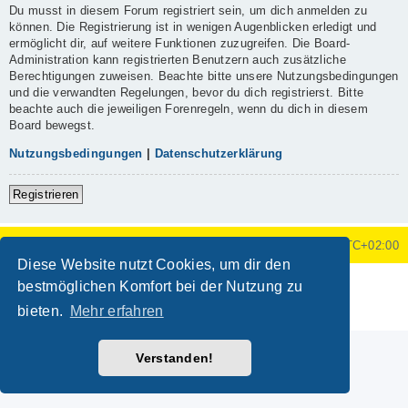
Du musst in diesem Forum registriert sein, um dich anmelden zu
können. Die Registrierung ist in wenigen Augenblicken erledigt und
ermöglicht dir, auf weitere Funktionen zuzugreifen. Die Board-
Administration kann registrierten Benutzern auch zusätzliche
Berechtigungen zuweisen. Beachte bitte unsere Nutzungsbedingungen
und die verwandten Regelungen, bevor du dich registrierst. Bitte
beachte auch die jeweiligen Forenregeln, wenn du dich in diesem
Board bewegst.
Nutzungsbedingungen
|
Datenschutzerklärung
Registrieren
Foren-Übersicht
Alle Zeiten sind
UTC+02:00
Diese Website nutzt Cookies, um dir den
Powered by
phpBB
® Forum Software © phpBB Limited
bestmöglichen Komfort bei der Nutzung zu
Deutsche Übersetzung durch
phpBB.de
bieten.
Mehr erfahren
Datenschutz
|
Nutzungsbedingungen
Verstanden!