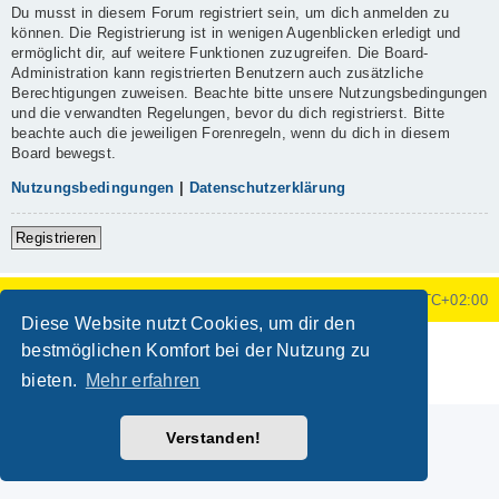
Du musst in diesem Forum registriert sein, um dich anmelden zu
können. Die Registrierung ist in wenigen Augenblicken erledigt und
ermöglicht dir, auf weitere Funktionen zuzugreifen. Die Board-
Administration kann registrierten Benutzern auch zusätzliche
Berechtigungen zuweisen. Beachte bitte unsere Nutzungsbedingungen
und die verwandten Regelungen, bevor du dich registrierst. Bitte
beachte auch die jeweiligen Forenregeln, wenn du dich in diesem
Board bewegst.
Nutzungsbedingungen
|
Datenschutzerklärung
Registrieren
Foren-Übersicht
Alle Zeiten sind
UTC+02:00
Diese Website nutzt Cookies, um dir den
Powered by
phpBB
® Forum Software © phpBB Limited
bestmöglichen Komfort bei der Nutzung zu
Deutsche Übersetzung durch
phpBB.de
bieten.
Mehr erfahren
Datenschutz
|
Nutzungsbedingungen
Verstanden!