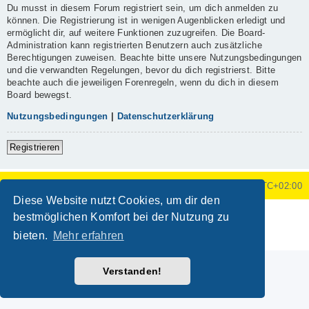
Du musst in diesem Forum registriert sein, um dich anmelden zu
können. Die Registrierung ist in wenigen Augenblicken erledigt und
ermöglicht dir, auf weitere Funktionen zuzugreifen. Die Board-
Administration kann registrierten Benutzern auch zusätzliche
Berechtigungen zuweisen. Beachte bitte unsere Nutzungsbedingungen
und die verwandten Regelungen, bevor du dich registrierst. Bitte
beachte auch die jeweiligen Forenregeln, wenn du dich in diesem
Board bewegst.
Nutzungsbedingungen
|
Datenschutzerklärung
Registrieren
Foren-Übersicht
Alle Zeiten sind
UTC+02:00
Diese Website nutzt Cookies, um dir den
Powered by
phpBB
® Forum Software © phpBB Limited
bestmöglichen Komfort bei der Nutzung zu
Deutsche Übersetzung durch
phpBB.de
bieten.
Mehr erfahren
Datenschutz
|
Nutzungsbedingungen
Verstanden!