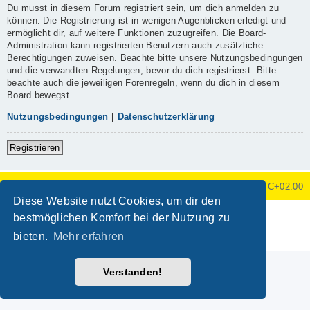
Du musst in diesem Forum registriert sein, um dich anmelden zu
können. Die Registrierung ist in wenigen Augenblicken erledigt und
ermöglicht dir, auf weitere Funktionen zuzugreifen. Die Board-
Administration kann registrierten Benutzern auch zusätzliche
Berechtigungen zuweisen. Beachte bitte unsere Nutzungsbedingungen
und die verwandten Regelungen, bevor du dich registrierst. Bitte
beachte auch die jeweiligen Forenregeln, wenn du dich in diesem
Board bewegst.
Nutzungsbedingungen
|
Datenschutzerklärung
Registrieren
Foren-Übersicht
Alle Zeiten sind
UTC+02:00
Diese Website nutzt Cookies, um dir den
Powered by
phpBB
® Forum Software © phpBB Limited
bestmöglichen Komfort bei der Nutzung zu
Deutsche Übersetzung durch
phpBB.de
bieten.
Mehr erfahren
Datenschutz
|
Nutzungsbedingungen
Verstanden!