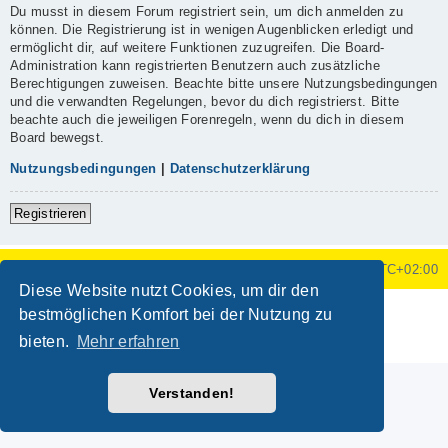
Du musst in diesem Forum registriert sein, um dich anmelden zu
können. Die Registrierung ist in wenigen Augenblicken erledigt und
ermöglicht dir, auf weitere Funktionen zuzugreifen. Die Board-
Administration kann registrierten Benutzern auch zusätzliche
Berechtigungen zuweisen. Beachte bitte unsere Nutzungsbedingungen
und die verwandten Regelungen, bevor du dich registrierst. Bitte
beachte auch die jeweiligen Forenregeln, wenn du dich in diesem
Board bewegst.
Nutzungsbedingungen
|
Datenschutzerklärung
Registrieren
Foren-Übersicht
Alle Zeiten sind
UTC+02:00
Diese Website nutzt Cookies, um dir den
Powered by
phpBB
® Forum Software © phpBB Limited
bestmöglichen Komfort bei der Nutzung zu
Deutsche Übersetzung durch
phpBB.de
bieten.
Mehr erfahren
Datenschutz
|
Nutzungsbedingungen
Verstanden!