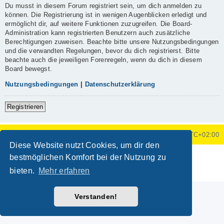
Du musst in diesem Forum registriert sein, um dich anmelden zu
können. Die Registrierung ist in wenigen Augenblicken erledigt und
ermöglicht dir, auf weitere Funktionen zuzugreifen. Die Board-
Administration kann registrierten Benutzern auch zusätzliche
Berechtigungen zuweisen. Beachte bitte unsere Nutzungsbedingungen
und die verwandten Regelungen, bevor du dich registrierst. Bitte
beachte auch die jeweiligen Forenregeln, wenn du dich in diesem
Board bewegst.
Nutzungsbedingungen
|
Datenschutzerklärung
Registrieren
Foren-Übersicht
Alle Zeiten sind
UTC+02:00
Diese Website nutzt Cookies, um dir den
Powered by
phpBB
® Forum Software © phpBB Limited
bestmöglichen Komfort bei der Nutzung zu
Deutsche Übersetzung durch
phpBB.de
bieten.
Mehr erfahren
Datenschutz
|
Nutzungsbedingungen
Verstanden!