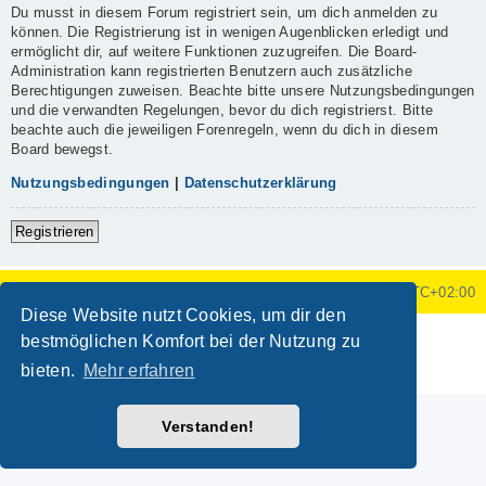
Du musst in diesem Forum registriert sein, um dich anmelden zu
können. Die Registrierung ist in wenigen Augenblicken erledigt und
ermöglicht dir, auf weitere Funktionen zuzugreifen. Die Board-
Administration kann registrierten Benutzern auch zusätzliche
Berechtigungen zuweisen. Beachte bitte unsere Nutzungsbedingungen
und die verwandten Regelungen, bevor du dich registrierst. Bitte
beachte auch die jeweiligen Forenregeln, wenn du dich in diesem
Board bewegst.
Nutzungsbedingungen
|
Datenschutzerklärung
Registrieren
Foren-Übersicht
Alle Zeiten sind
UTC+02:00
Diese Website nutzt Cookies, um dir den
Powered by
phpBB
® Forum Software © phpBB Limited
bestmöglichen Komfort bei der Nutzung zu
Deutsche Übersetzung durch
phpBB.de
bieten.
Mehr erfahren
Datenschutz
|
Nutzungsbedingungen
Verstanden!