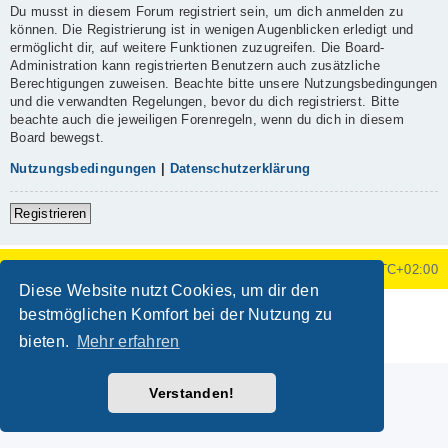
Du musst in diesem Forum registriert sein, um dich anmelden zu
können. Die Registrierung ist in wenigen Augenblicken erledigt und
ermöglicht dir, auf weitere Funktionen zuzugreifen. Die Board-
Administration kann registrierten Benutzern auch zusätzliche
Berechtigungen zuweisen. Beachte bitte unsere Nutzungsbedingungen
und die verwandten Regelungen, bevor du dich registrierst. Bitte
beachte auch die jeweiligen Forenregeln, wenn du dich in diesem
Board bewegst.
Nutzungsbedingungen
|
Datenschutzerklärung
Registrieren
Foren-Übersicht
Alle Zeiten sind
UTC+02:00
Diese Website nutzt Cookies, um dir den
Powered by
phpBB
® Forum Software © phpBB Limited
bestmöglichen Komfort bei der Nutzung zu
Deutsche Übersetzung durch
phpBB.de
bieten.
Mehr erfahren
Datenschutz
|
Nutzungsbedingungen
Verstanden!