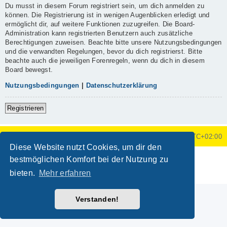
Du musst in diesem Forum registriert sein, um dich anmelden zu
können. Die Registrierung ist in wenigen Augenblicken erledigt und
ermöglicht dir, auf weitere Funktionen zuzugreifen. Die Board-
Administration kann registrierten Benutzern auch zusätzliche
Berechtigungen zuweisen. Beachte bitte unsere Nutzungsbedingungen
und die verwandten Regelungen, bevor du dich registrierst. Bitte
beachte auch die jeweiligen Forenregeln, wenn du dich in diesem
Board bewegst.
Nutzungsbedingungen
|
Datenschutzerklärung
Registrieren
Foren-Übersicht
Alle Zeiten sind
UTC+02:00
Diese Website nutzt Cookies, um dir den
Powered by
phpBB
® Forum Software © phpBB Limited
bestmöglichen Komfort bei der Nutzung zu
Deutsche Übersetzung durch
phpBB.de
bieten.
Mehr erfahren
Datenschutz
|
Nutzungsbedingungen
Verstanden!