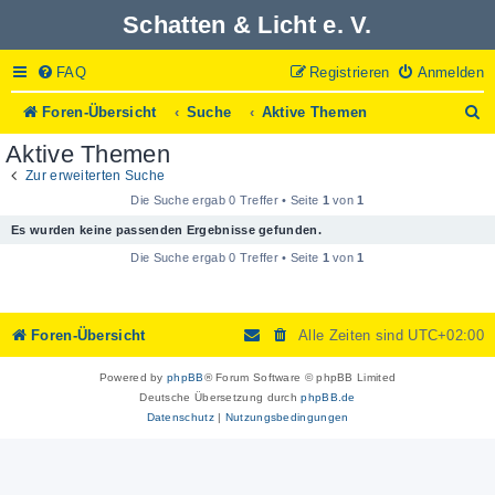
Schatten & Licht e. V.
FAQ
Registrieren
Anmelden
S
Foren-Übersicht
Suche
Aktive Themen
u
Aktive Themen
c
h
Zur erweiterten Suche
e
Die Suche ergab 0 Treffer • Seite
1
von
1
Es wurden keine passenden Ergebnisse gefunden.
Die Suche ergab 0 Treffer • Seite
1
von
1
Foren-Übersicht
Alle Zeiten sind
UTC+02:00
Powered by
phpBB
® Forum Software © phpBB Limited
Deutsche Übersetzung durch
phpBB.de
Datenschutz
|
Nutzungsbedingungen