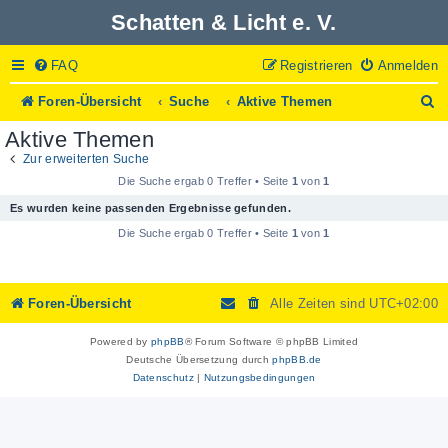
Schatten & Licht e. V.
FAQ
Registrieren
Anmelden
S
Foren-Übersicht
Suche
Aktive Themen
u
Aktive Themen
c
h
Zur erweiterten Suche
e
Die Suche ergab 0 Treffer • Seite
1
von
1
Es wurden keine passenden Ergebnisse gefunden.
Die Suche ergab 0 Treffer • Seite
1
von
1
Foren-Übersicht
Alle Zeiten sind
UTC+02:00
Powered by
phpBB
® Forum Software © phpBB Limited
Deutsche Übersetzung durch
phpBB.de
Datenschutz
|
Nutzungsbedingungen