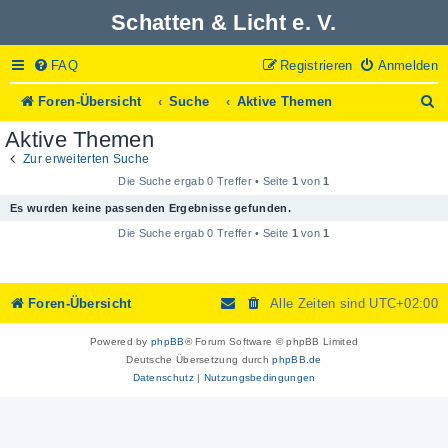
Schatten & Licht e. V.
FAQ
Registrieren
Anmelden
S
Foren-Übersicht
Suche
Aktive Themen
u
Aktive Themen
c
h
Zur erweiterten Suche
e
Die Suche ergab 0 Treffer • Seite
1
von
1
Es wurden keine passenden Ergebnisse gefunden.
Die Suche ergab 0 Treffer • Seite
1
von
1
Foren-Übersicht
Alle Zeiten sind
UTC+02:00
Powered by
phpBB
® Forum Software © phpBB Limited
Deutsche Übersetzung durch
phpBB.de
Datenschutz
|
Nutzungsbedingungen